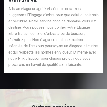
Brochard 54
Artisan elagueur agréé et sérieux, nous vous
suggérons l’Elagage d'arbre pour que celui-ci soit sain
et sécurisé. Notre service dans ce domaine vous est
destiné. Vous pouvez nous confier votre Elagage
arbre fruitier, de haie, d’arbuste ou de buisson,
n’hésitez pas. Nos élagueurs ont une maitrise
inégalée de l’art vous pourvoyant un élagage sécurisé
et qui respecte les normes en vigueur. Et même avec
notre Prix elagueur pour chaque projet, nous vous
procurons un travail de qualité satisfaisante.