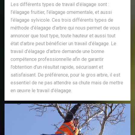
Les différents types de travail d’élagage sont :
l’élagage fruitier, l’élagage ornementale, et aussi
l’élagage sylvicole. Ces trois différents types de
méthode d’élagage d’arbre qui nous permet de vous
annoncer que tout type, toute hauteur et aussi tout
état d’arbre peut bénéficier un travail d’élagage. Le
travail d’élagage d’arbre demande une bonne
compétence professionnelle afin de garantir
l’obtention d’un résultat rapide, sécurisant et
satisfaisant. De préférence, pour le gros arbre, il est
essentiel de ne pas attendre sa chute mais de mettre
en œuvre le travail d’élagage.