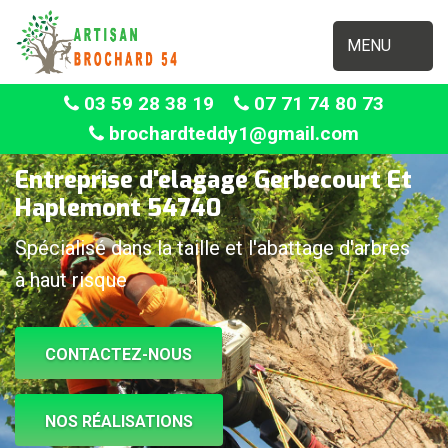
MENU
03 59 28 38 19
07 71 74 80 73
brochardteddy1@gmail.com
Entreprise d'elagage Gerbecourt Et
Haplemont 54740
Spécialisé dans la taille et l'abattage d'arbres
à haut risque
CONTACTEZ-NOUS
NOS RÉALISATIONS