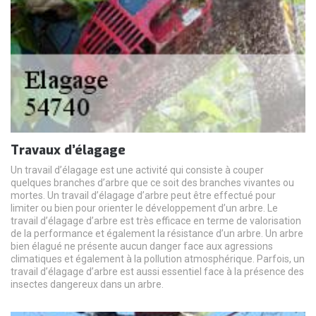
Travaux d’élagage
Un travail d’élagage est une activité qui consiste à couper
quelques branches d’arbre que ce soit des branches vivantes ou
mortes. Un travail d’élagage d’arbre peut être effectué pour
limiter ou bien pour orienter le développement d’un arbre. Le
travail d’élagage d’arbre est très efficace en terme de valorisation
de la performance et également la résistance d’un arbre. Un arbre
bien élagué ne présente aucun danger face aux agressions
climatiques et également à la pollution atmosphérique. Parfois, un
travail d’élagage d’arbre est aussi essentiel face à la présence des
insectes dangereux dans un arbre.