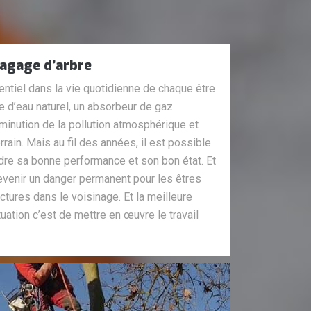
lagage d’arbre
ntiel dans la vie quotidienne de chaque être
ve d’eau naturel, un absorbeur de gaz
iminution de la pollution atmosphérique et
rrain. Mais au fil des années, il est possible
re sa bonne performance et son bon état. Et
evenir un danger permanent pour les êtres
ctures dans le voisinage. Et la meilleure
tuation c’est de mettre en œuvre le travail