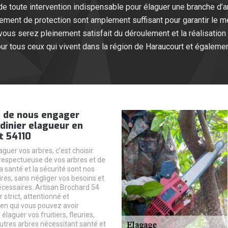
e toute intervention indispensable pour élaguer une branche d’ar
ipement de protection sont amplement suffisant pour garantir le 
 vous serez pleinement satisfait du déroulement et la réalisation
our tous ceux qui vivent dans la région de Haraucourt et égalemen
 de nous engager
dinier elagueur en
t 54110
aguer vos arbres, c’est choisir
espectueuse de vos arbres et de
La santé et la sécurité sont nos
ires, sans négliger vos besoins et
nécessaires. Artisan Brochard 54
 strict, attentionné et
 en qui vous pouvez avoir
élaguer vos fruitiers, fleuries,
autres arbres nécessitant santé et