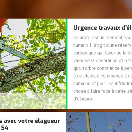
Urgence travaux d’é
Un arbre est un élément esse
humain. Il s’agit d’une réser
carbonique qui favorise la d
valorise la décoration d’un te
qu’un arbre commence à perd
à ce stade, il commence à d
humains et pour les infrastru
chose à faire face à cette si
d’élagage.
s avec votre élagueur
 54