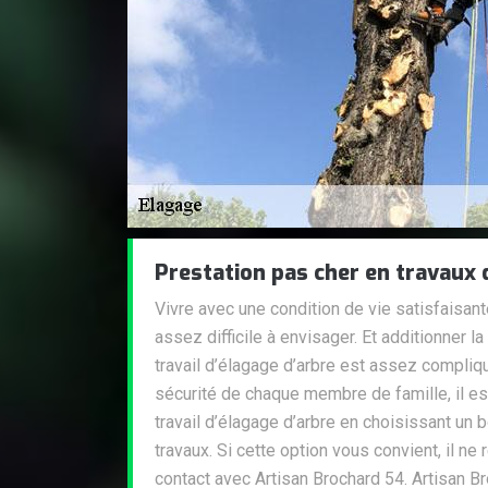
Prestation pas cher en travaux 
Vivre avec une condition de vie satisfaisan
assez difficile à envisager. Et additionner l
travail d’élagage d’arbre est assez compliqu
sécurité de chaque membre de famille, il es
travail d’élagage d’arbre en choisissant un b
travaux. Si cette option vous convient, il ne
contact avec Artisan Brochard 54. Artisan Br