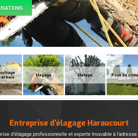
ISATIONS
ouchage
Elegage
Etetage
Pose de clot
 et haie
Entreprise d’élagage Haraucourt
prise d’élagage professionnelle et experte trouvable à l’adresse