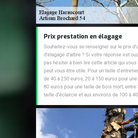
Prix prestation en élagage
Souhaitez-vous se renseigner sur le prix d’
d’élagage d’arbre ? Si votre réponse est oui
pas hésiter à bien lire cette article qui vous
peut vous être utile. Pour un taille d’entreti
de 40 à 250 euros, 20 à 150 euros pour une t
80 euros pour une taille de bois mort, entr
taille d’éclaircie et aux environs de 100 à 4