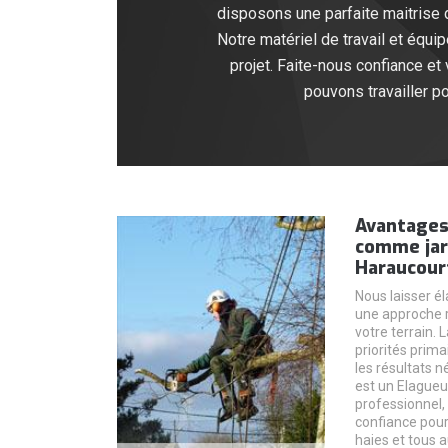
disposons une parfaite maitrise d
Notre matériel de travail et équ
projet. Faite-nous confiance et
pouvons travailler p
Avantages
comme jar
Haraucour
Nous laisser él
une approche r
votre terrain. 
priorités prima
les résultats 
est un Elagueur
professionnel,
confiance pour 
haies et tous 