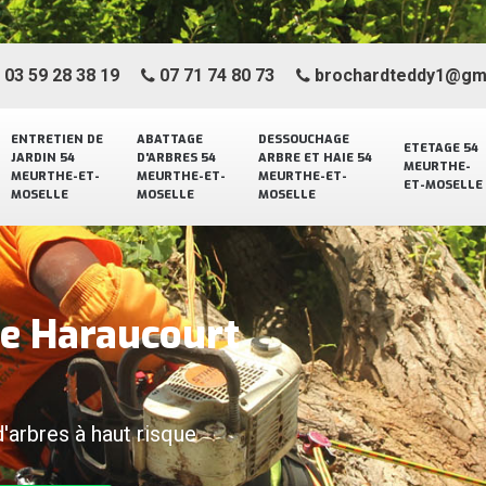
03 59 28 38 19
07 71 74 80 73
brochardteddy1@gm
ENTRETIEN DE
ABATTAGE
DESSOUCHAGE
ETETAGE 54
JARDIN 54
D'ARBRES 54
ARBRE ET HAIE 54
MEURTHE-
MEURTHE-ET-
MEURTHE-ET-
MEURTHE-ET-
ET-MOSELLE
MOSELLE
MOSELLE
MOSELLE
ge Haraucourt
d'arbres à haut risque