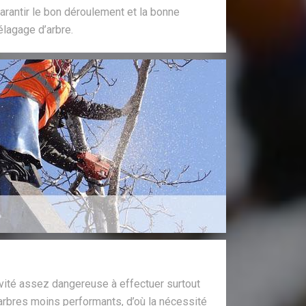
arantir le bon déroulement et la bonne
’élagage d’arbre.
ivité assez dangereuse à effectuer surtout
arbres moins performants, d’où la nécessité