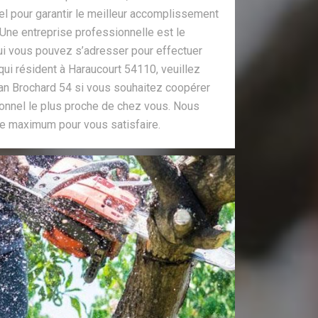
el pour garantir le meilleur accomplissement
Une entreprise professionnelle est le
 qui vous pouvez s’adresser pour effectuer
 qui résident à Haraucourt 54110, veuillez
san Brochard 54 si vous souhaitez coopérer
ionnel le plus proche de chez vous. Nous
e maximum pour vous satisfaire.