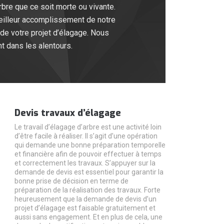
bre que ce soit morte ou vivante.
meilleur accomplissement de notre
 de votre projet d’élagage. Nous
t dans les alentours.
Devis travaux d’élagage
Le travail d’élagage d’arbre est une activité loin
d’être facile à réaliser. Il s’agit d’une opération
qui demande une bonne préparation temporelle
et financière afin de pouvoir effectuer à temps
et correctement les travaux. S’appuyer sur la
demande de devis est essentiel pour garantir la
bonne prise de décision en terme de
préparation de la réalisation des travaux. Forte
heureusement que la demande de devis d’un
projet d’élagage est faisable gratuitement et
aussi sans engagement. Et en plus de cela, une