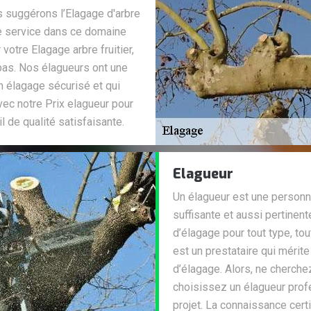
s suggérons l’Elagage d'arbre
tre service dans ce domaine
otre Elagage arbre fruitier,
 pas. Nos élagueurs ont une
n élagage sécurisé et qui
ec notre Prix elagueur pour
l de qualité satisfaisante.
Elagueur
Un élagueur est une personn
suffisante et aussi pertinent
d’élagage pour tout type, tou
est un prestataire qui mérite
d’élagage. Alors, ne cherchez
choisissez un élagueur prof
projet. La connaissance cert