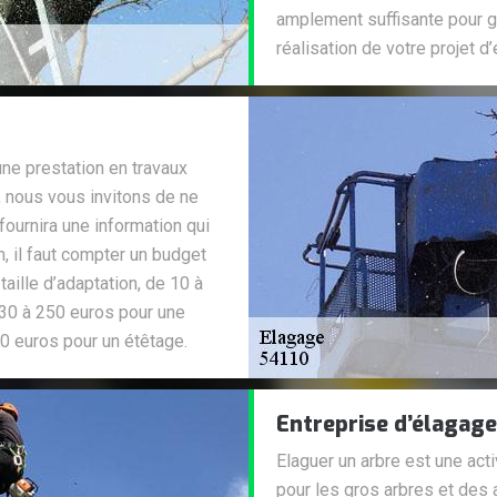
amplement suffisante pour g
réalisation de votre projet d
une prestation en travaux
, nous vous invitons de ne
 fournira une information qui
en, il faut compter un budget
aille d’adaptation, de 10 à
e 30 à 250 euros pour une
00 euros pour un étêtage.
Entreprise d’élagage
Elaguer un arbre est une act
pour les gros arbres et des 