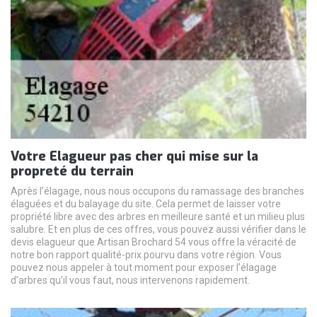
Votre Elagueur pas cher qui mise sur la
propreté du terrain
Après l’élagage, nous nous occupons du ramassage des branches
élaguées et du balayage du site. Cela permet de laisser votre
propriété libre avec des arbres en meilleure santé et un milieu plus
salubre. Et en plus de ces offres, vous pouvez aussi vérifier dans le
devis elagueur que Artisan Brochard 54 vous offre la véracité de
notre bon rapport qualité-prix pourvu dans votre région. Vous
pouvez nous appeler à tout moment pour exposer l’élagage
d’arbres qu’il vous faut, nous intervenons rapidement.