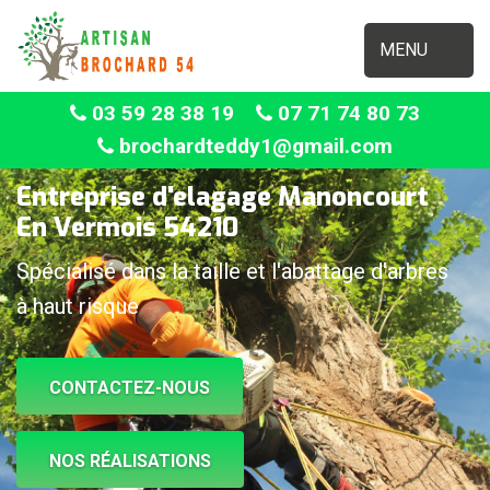
MENU
03 59 28 38 19
07 71 74 80 73
brochardteddy1@gmail.com
Entreprise d'elagage Manoncourt
En Vermois 54210
Spécialisé dans la taille et l'abattage d'arbres
à haut risque
CONTACTEZ-NOUS
NOS RÉALISATIONS