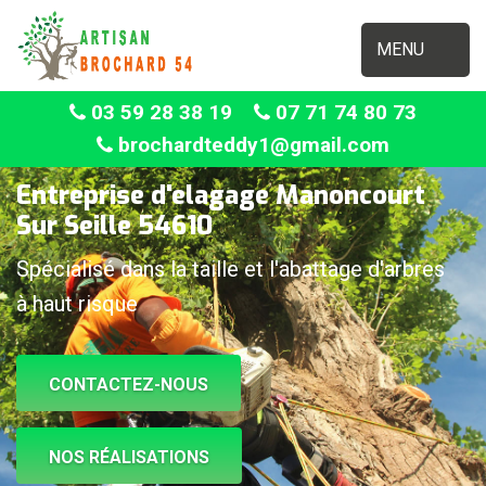
MENU
03 59 28 38 19
07 71 74 80 73
brochardteddy1@gmail.com
Entreprise d'elagage Manoncourt
Sur Seille 54610
Spécialisé dans la taille et l'abattage d'arbres
à haut risque
CONTACTEZ-NOUS
NOS RÉALISATIONS