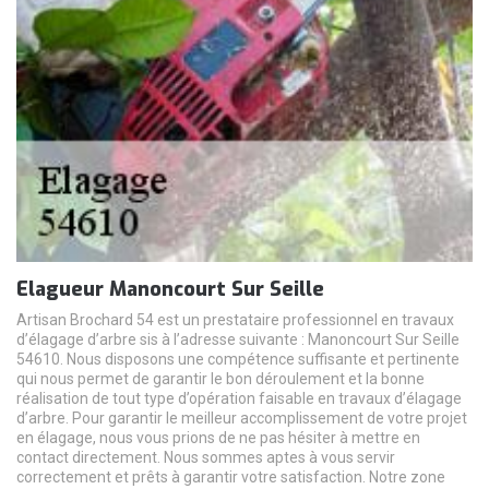
Elagueur Manoncourt Sur Seille
Artisan Brochard 54 est un prestataire professionnel en travaux
d’élagage d’arbre sis à l’adresse suivante : Manoncourt Sur Seille
54610. Nous disposons une compétence suffisante et pertinente
qui nous permet de garantir le bon déroulement et la bonne
réalisation de tout type d’opération faisable en travaux d’élagage
d’arbre. Pour garantir le meilleur accomplissement de votre projet
en élagage, nous vous prions de ne pas hésiter à mettre en
contact directement. Nous sommes aptes à vous servir
correctement et prêts à garantir votre satisfaction. Notre zone