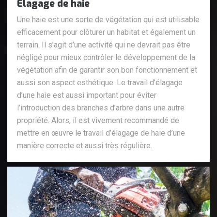
Elagage de haie
Une haie est une sorte de végétation qui est utilisable
efficacement pour clôturer un habitat et également un
terrain. Il s’agit d’une activité qui ne devrait pas être
négligé pour mieux contrôler le développement de la
végétation afin de garantir son bon fonctionnement et
aussi son aspect esthétique. Le travail d’élagage
d’une haie est aussi important pour éviter
l’introduction des branches d’arbre dans une autre
propriété. Alors, il est vivement recommandé de
mettre en œuvre le travail d’élagage de haie d’une
manière correcte et aussi très régulière.