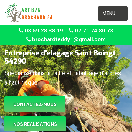
MENU
03 59 28 38 19
07 71 74 80 73
brochardteddy1@gmail.com
Entreprise d'elagage Saint Boingt
54290
Spécialisé dans la taille et l'abattage d'arbres
à haut risque
CONTACTEZ-NOUS
NOS RÉALISATIONS