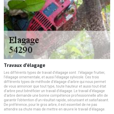
Travaux d’élagage
Les différents types de travail d’élagage sont : l’élagage fruitier,
l’élagage ornementale, et aussi l’élagage sylvicole. Ces trois
différents types de méthode d’élagage d’arbre qui nous permet
de vous annoncer que tout type, toute hauteur et aussi tout état
d’arbre peut bénéficier un travail d’élagage. Le travail d’élagage
d’arbre demande une bonne compétence professionnelle afin de
garantir l’obtention d’un résultat rapide, sécurisant et satisfaisant.
De préférence, pour le gros arbre, il est essentiel de ne pas
attendre sa chute mais de mettre en œuvre le travail d’élagage.