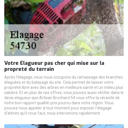
Votre Elagueur pas cher qui mise sur la
propreté du terrain
Après l’élagage, nous nous occupons du ramassage des branches
élaguées et du balayage du site. Cela permet de laisser votre
propriété libre avec des arbres en meilleure santé et un milieu plus
salubre. Et en plus de ces offres, vous pouvez aussi vérifier dans le
devis elagueur que Artisan Brochard 54 vous offre la véracité de
notre bon rapport qualité-prix pourvu dans votre région. Vous
pouvez nous appeler à tout moment pour exposer l’élagage
d’arbres qu’il vous faut, nous intervenons rapidement.