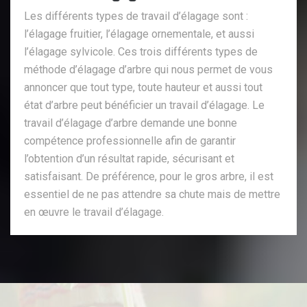
Les différents types de travail d’élagage sont :
l’élagage fruitier, l’élagage ornementale, et aussi
l’élagage sylvicole. Ces trois différents types de
méthode d’élagage d’arbre qui nous permet de vous
annoncer que tout type, toute hauteur et aussi tout
état d’arbre peut bénéficier un travail d’élagage. Le
travail d’élagage d’arbre demande une bonne
compétence professionnelle afin de garantir
l’obtention d’un résultat rapide, sécurisant et
satisfaisant. De préférence, pour le gros arbre, il est
essentiel de ne pas attendre sa chute mais de mettre
en œuvre le travail d’élagage.