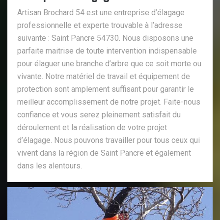
Artisan Brochard 54 est une entreprise d’élagage
professionnelle et experte trouvable à l’adresse
suivante : Saint Pancre 54730. Nous disposons une
parfaite maitrise de toute intervention indispensable
pour élaguer une branche d’arbre que ce soit morte ou
vivante. Notre matériel de travail et équipement de
protection sont amplement suffisant pour garantir le
meilleur accomplissement de notre projet. Faite-nous
confiance et vous serez pleinement satisfait du
déroulement et la réalisation de votre projet
d’élagage. Nous pouvons travailler pour tous ceux qui
vivent dans la région de Saint Pancre et également
dans les alentours.