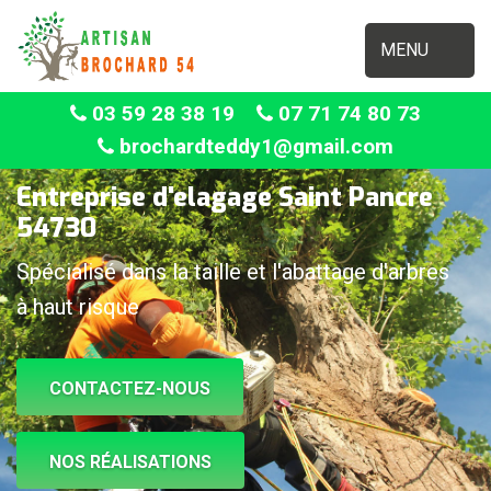
MENU
03 59 28 38 19
07 71 74 80 73
brochardteddy1@gmail.com
Entreprise d'elagage Saint Pancre
54730
Spécialisé dans la taille et l'abattage d'arbres
à haut risque
CONTACTEZ-NOUS
NOS RÉALISATIONS