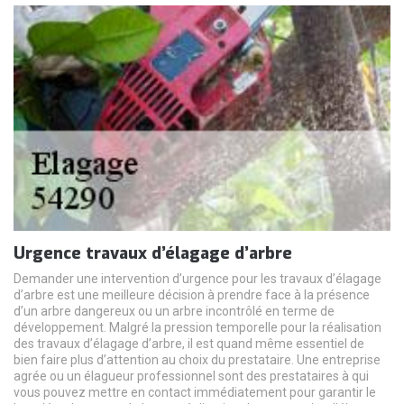
Urgence travaux d’élagage d’arbre
Demander une intervention d’urgence pour les travaux d’élagage
d’arbre est une meilleure décision à prendre face à la présence
d’un arbre dangereux ou un arbre incontrôlé en terme de
développement. Malgré la pression temporelle pour la réalisation
des travaux d’élagage d’arbre, il est quand même essentiel de
bien faire plus d’attention au choix du prestataire. Une entreprise
agrée ou un élagueur professionnel sont des prestataires à qui
vous pouvez mettre en contact immédiatement pour garantir le