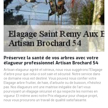
Préservez la santé de vos arbres avec votre
élagueur professionnel Artisan Brochard 54
Artisan elagueur agréé et sérieux, nous vous suggérons l’Elagage
d'arbre pour que celui-ci soit sain et sécurisé. Notre service dans
ce domaine vous est destiné. Vous pouvez nous confier votre
Elagage arbre fruitier, de haie, d’arbuste ou de buisson, n’hésitez
pas. Nos élagueurs ont une maitrise inégalée de l’art vous
pourvoyant un élagage sécurisé et qui respecte les normes en
vigueur. Et même avec notre Prix elagueur pour chaque projet,
nous vous procurons un travail de qualité satisfaisante.