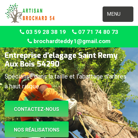
MENU
03 59 28 38 19
07 71 74 80 73
brochardteddy1@gmail.com
Entreprise d'elagage Saint Remy
Aux Bois 54290
Spécialisé dans la taille et l'abattage d'arbres
à haut risque
CONTACTEZ-NOUS
NOS RÉALISATIONS