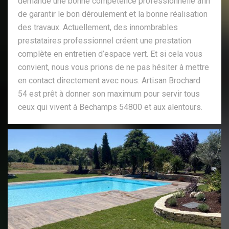
demande une bonne compétence professionnelle afin
de garantir le bon déroulement et la bonne réalisation
des travaux. Actuellement, des innombrables
prestataires professionnel créent une prestation
complète en entretien d’espace vert. Et si cela vous
convient, nous vous prions de ne pas hésiter à mettre
en contact directement avec nous. Artisan Brochard
54 est prêt à donner son maximum pour servir tous
ceux qui vivent à Bechamps 54800 et aux alentours.