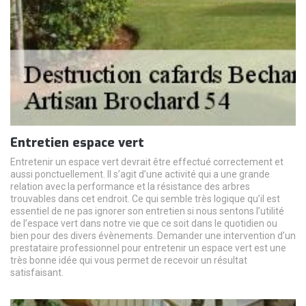
Entretien espace vert
Entretenir un espace vert devrait être effectué correctement et
aussi ponctuellement. Il s’agit d’une activité qui a une grande
relation avec la performance et la résistance des arbres
trouvables dans cet endroit. Ce qui semble très logique qu’il est
essentiel de ne pas ignorer son entretien si nous sentons l’utilité
de l’espace vert dans notre vie que ce soit dans le quotidien ou
bien pour des divers évènements. Demander une intervention d’un
prestataire professionnel pour entretenir un espace vert est une
très bonne idée qui vous permet de recevoir un résultat
satisfaisant.