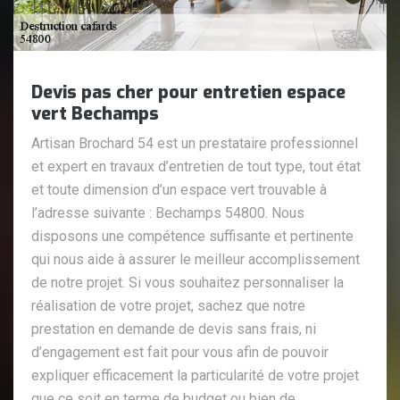
Devis pas cher pour entretien espace
vert Bechamps
Artisan Brochard 54 est un prestataire professionnel
et expert en travaux d’entretien de tout type, tout état
et toute dimension d’un espace vert trouvable à
l’adresse suivante : Bechamps 54800. Nous
disposons une compétence suffisante et pertinente
qui nous aide à assurer le meilleur accomplissement
de notre projet. Si vous souhaitez personnaliser la
réalisation de votre projet, sachez que notre
prestation en demande de devis sans frais, ni
d’engagement est fait pour vous afin de pouvoir
expliquer efficacement la particularité de votre projet
que ce soit en terme de budget ou bien de