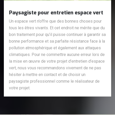
Paysagiste pour entretien espace vert
Un espace vert n’offre que des bonnes choses pour
tous les êtres vivants. Et cet endroit ne mérite que du
bon traitement pour qu’il puisse continuer à garantir sa
bonne performance et sa parfaite résistance face à la
pollution atmosphérique et également aux attaques
climatiques. Pour ne commettre aucune erreur lors de
la mise en œuvre de votre projet d’entretien d’espace
vert, nous vous recommandons vivement de ne pas
hésiter à mettre en contact et de choisir un
paysagiste professionnel comme le réalisateur de
votre projet.