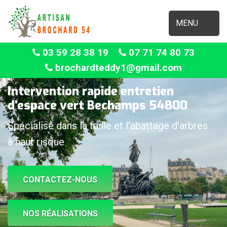
MENU
03 59 28 38 19
07 71 74 80 73
brochardteddy1@gmail.com
Intervention rapide entretien
d'espace vert Bechamps 54800
Spécialisé dans la taille et l'abattage d'arbres
à haut risque
CONTACTEZ-NOUS
NOS RÉALISATIONS