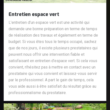
Entretien espace vert
L’entretien d’un espace vert est une activité qui
demande une bonne préparation en terme de temps
de réalisation des travaux et également en terme de
budget. Si vous êtes tous le temps occupé, sachez
que de nos jours, il existe plusieurs prestataires qui
peuvent nous offrir une intervention fiable et
satisfaisant en entretien d’espace vert. Si cela vous
convient, n’hésitez pas à mettre en contact avec un
prestataire qui vous convient et laissez-vous servir
par le professionnel. A part le gain de temps, cela
vous aide aussi à être satisfait du résultat grâce au
professionnalisme du prestataire.