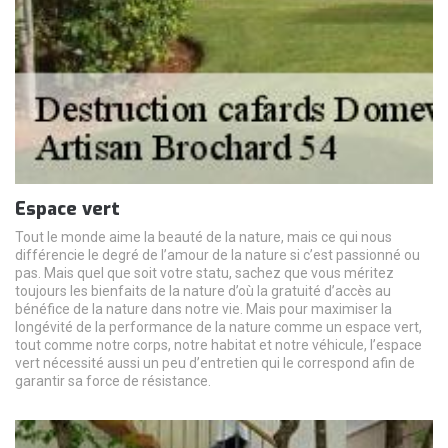
Espace vert
Tout le monde aime la beauté de la nature, mais ce qui nous
différencie le degré de l’amour de la nature si c’est passionné ou
pas. Mais quel que soit votre statu, sachez que vous méritez
toujours les bienfaits de la nature d’où la gratuité d’accès au
bénéfice de la nature dans notre vie. Mais pour maximiser la
longévité de la performance de la nature comme un espace vert,
tout comme notre corps, notre habitat et notre véhicule, l’espace
vert nécessité aussi un peu d’entretien qui le correspond afin de
garantir sa force de résistance.