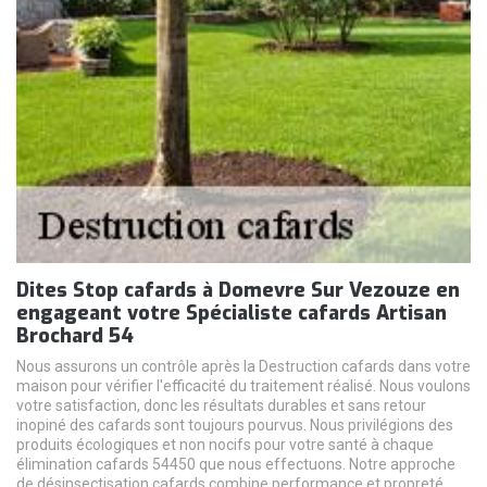
Dites Stop cafards à Domevre Sur Vezouze en
engageant votre Spécialiste cafards Artisan
Brochard 54
Nous assurons un contrôle après la Destruction cafards dans votre
maison pour vérifier l'efficacité du traitement réalisé. Nous voulons
votre satisfaction, donc les résultats durables et sans retour
inopiné des cafards sont toujours pourvus. Nous privilégions des
produits écologiques et non nocifs pour votre santé à chaque
élimination cafards 54450 que nous effectuons. Notre approche
de désinsectisation cafards combine performance et propreté