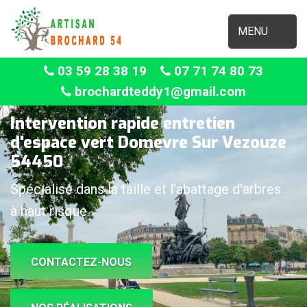
MENU
03 59 28 38 19
07 71 74 80 73
brochardteddy1@gmail.com
Intervention rapide entretien
d'espace vert Domevre Sur Vezouze
54450
Spécialisé dans la taille et l'abattage d'arbres
à haut risque
CONTACTEZ-NOUS