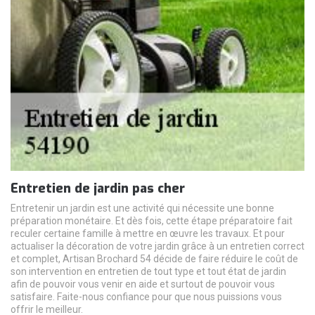
Entretien de jardin pas cher
Entretenir un jardin est une activité qui nécessite une bonne
préparation monétaire. Et dès fois, cette étape préparatoire fait
reculer certaine famille à mettre en œuvre les travaux. Et pour
actualiser la décoration de votre jardin grâce à un entretien correct
et complet, Artisan Brochard 54 décide de faire réduire le coût de
son intervention en entretien de tout type et tout état de jardin
afin de pouvoir vous venir en aide et surtout de pouvoir vous
satisfaire. Faite-nous confiance pour que nous puissions vous
offrir le meilleur.