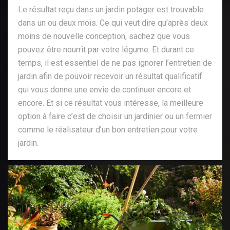
Le résultat reçu dans un jardin potager est trouvable
dans un ou deux mois. Ce qui veut dire qu’après deux
moins de nouvelle conception, sachez que vous
pouvez être nourrit par votre légume. Et durant ce
temps, il est essentiel de ne pas ignorer l’entretien de
jardin afin de pouvoir recevoir un résultat qualificatif
qui vous donne une envie de continuer encore et
encore. Et si ce résultat vous intéresse, la meilleure
option à faire c’est de choisir un jardinier ou un fermier
comme le réalisateur d’un bon entretien pour votre
jardin.