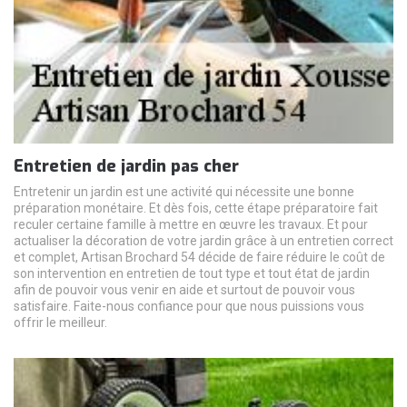
Entretien de jardin pas cher
Entretenir un jardin est une activité qui nécessite une bonne
préparation monétaire. Et dès fois, cette étape préparatoire fait
reculer certaine famille à mettre en œuvre les travaux. Et pour
actualiser la décoration de votre jardin grâce à un entretien correct
et complet, Artisan Brochard 54 décide de faire réduire le coût de
son intervention en entretien de tout type et tout état de jardin
afin de pouvoir vous venir en aide et surtout de pouvoir vous
satisfaire. Faite-nous confiance pour que nous puissions vous
offrir le meilleur.