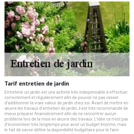
Tarif entretien de jardin
Entretenir un jardin est une activité très indispensable à effectuer
correctement et régulièrement afin de pouvoir ne pas cesser
d’additionner la vraie valeur de jardin chez soi. Avant de mettre en
œuvre les travaux d’entretien de jardin, il est très recommandé de
mieux préparer financièrement afin de ne rencontrer aucun
problème lors de la mise en œuvre des travaux. L’idée ce n’est pas
d’économiser très longtemps pour avoir un budget énorme, mais
le fait de savoir définir la disponibilité budgétaire pour le faire