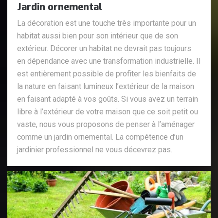
Jardin ornemental
La décoration est une touche très importante pour un
habitat aussi bien pour son intérieur que de son
extérieur. Décorer un habitat ne devrait pas toujours
en dépendance avec une transformation industrielle. Il
est entièrement possible de profiter les bienfaits de
la nature en faisant lumineux l’extérieur de la maison
en faisant adapté à vos goûts. Si vous avez un terrain
libre à l’extérieur de votre maison que ce soit petit ou
vaste, nous vous proposons de penser à l’aménager
comme un jardin ornemental. La compétence d’un
jardinier professionnel ne vous décevrez pas.