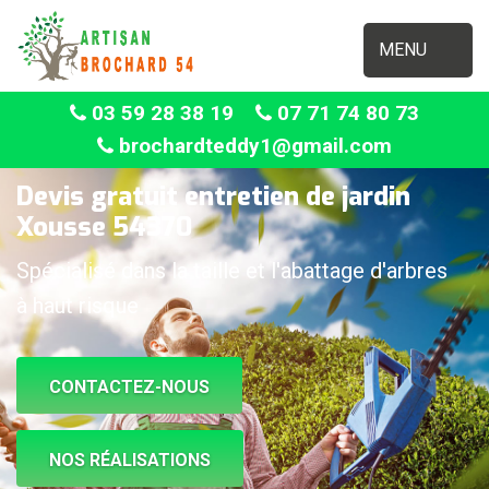
MENU
03 59 28 38 19
07 71 74 80 73
brochardteddy1@gmail.com
Devis gratuit entretien de jardin
Xousse 54370
Spécialisé dans la taille et l'abattage d'arbres
à haut risque
CONTACTEZ-NOUS
NOS RÉALISATIONS