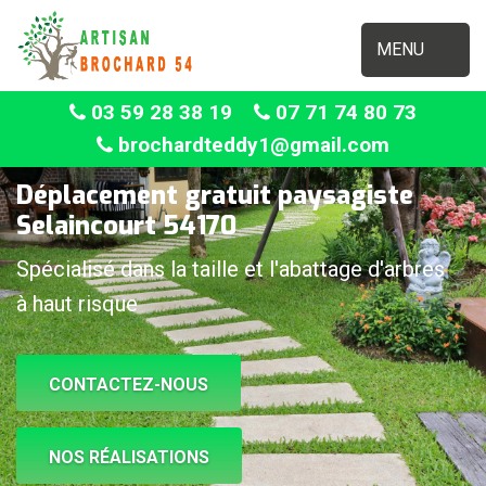
MENU
03 59 28 38 19
07 71 74 80 73
brochardteddy1@gmail.com
Déplacement gratuit paysagiste
Selaincourt 54170
Spécialisé dans la taille et l'abattage d'arbres
à haut risque
CONTACTEZ-NOUS
NOS RÉALISATIONS