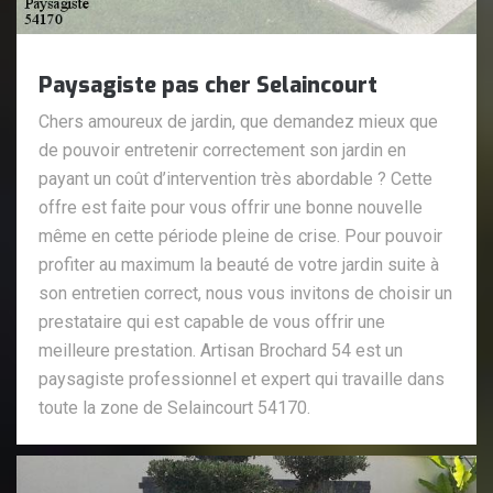
Paysagiste pas cher Selaincourt
Chers amoureux de jardin, que demandez mieux que
de pouvoir entretenir correctement son jardin en
payant un coût d’intervention très abordable ? Cette
offre est faite pour vous offrir une bonne nouvelle
même en cette période pleine de crise. Pour pouvoir
profiter au maximum la beauté de votre jardin suite à
son entretien correct, nous vous invitons de choisir un
prestataire qui est capable de vous offrir une
meilleure prestation. Artisan Brochard 54 est un
paysagiste professionnel et expert qui travaille dans
toute la zone de Selaincourt 54170.