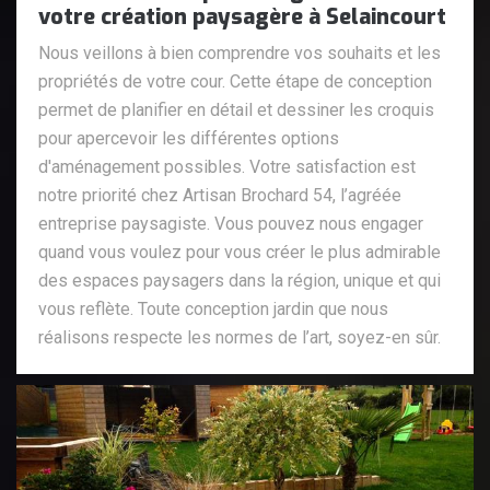
votre création paysagère à Selaincourt
Nous veillons à bien comprendre vos souhaits et les
propriétés de votre cour. Cette étape de conception
permet de planifier en détail et dessiner les croquis
pour apercevoir les différentes options
d'aménagement possibles. Votre satisfaction est
notre priorité chez Artisan Brochard 54, l’agréée
entreprise paysagiste. Vous pouvez nous engager
quand vous voulez pour vous créer le plus admirable
des espaces paysagers dans la région, unique et qui
vous reflète. Toute conception jardin que nous
réalisons respecte les normes de l’art, soyez-en sûr.