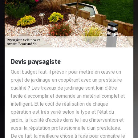
Devis paysagiste
Quel budget faut-il prévoir pour mettre en œuvre un
projet de jardinage en coopérant avec un prestataire
qualifié ? Les travaux de jardinage sont loin d’être
facile à accomplir et demande un matériel complet et
intelligent. Et le coût de réalisation de chaque
opération est très varié selon le type et l’état du
jardin, la facilité d’accès dans le lieu d’intervention et
aussi la réputation professionnelle d’un prestataire.
De ce fait, la meilleure chose à faire pour connaitre le