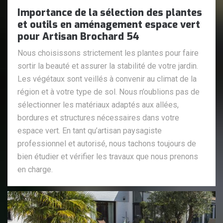
Importance de la sélection des plantes
et outils en aménagement espace vert
pour Artisan Brochard 54
Nous choisissons strictement les plantes pour faire
sortir la beauté et assurer la stabilité de votre jardin.
Les végétaux sont veillés à convenir au climat de la
région et à votre type de sol. Nous n’oublions pas de
sélectionner les matériaux adaptés aux allées,
bordures et structures nécessaires dans votre
espace vert. En tant qu’artisan paysagiste
professionnel et autorisé, nous tachons toujours de
bien étudier et vérifier les travaux que nous prenons
en charge.