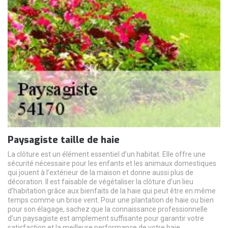
Paysagiste taille de haie
La clôture est un élément essentiel d’un habitat. Elle offre une
sécurité nécessaire pour les enfants et les animaux domestiques
qui jouent à l’extérieur de la maison et donne aussi plus de
décoration. Il est faisable de végétaliser la clôture d’un lieu
d’habitation grâce aux bienfaits de la haie qui peut être en même
temps comme un brise vent. Pour une plantation de haie ou bien
pour son élagage, sachez que la connaissance professionnelle
d’un paysagiste est amplement suffisante pour garantir votre
satisfaction et la meilleure performance de votre haie.