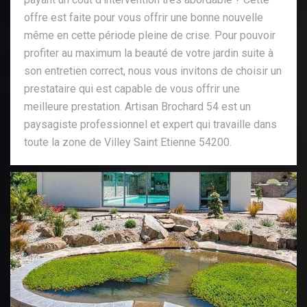
offre est faite pour vous offrir une bonne nouvelle
même en cette période pleine de crise. Pour pouvoir
profiter au maximum la beauté de votre jardin suite à
son entretien correct, nous vous invitons de choisir un
prestataire qui est capable de vous offrir une
meilleure prestation. Artisan Brochard 54 est un
paysagiste professionnel et expert qui travaille dans
toute la zone de Villey Saint Etienne 54200.