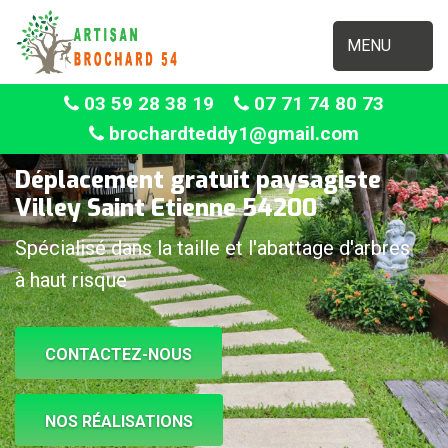
MENU
03 59 28 38 19
07 71 74 80 73
brochardteddy1@gmail.com
Déplacement gratuit paysagiste
Villey Saint Etienne 54200
Spécialisé dans la taille et l'abattage d'arbres
à haut risque
CONTACTEZ-NOUS
NOS RÉALISATIONS