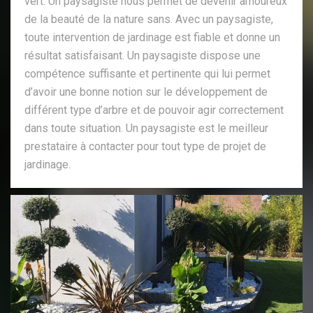
vert. Un paysagiste nous permet de devenir amoureux
de la beauté de la nature sans. Avec un paysagiste,
toute intervention de jardinage est fiable et donne un
résultat satisfaisant. Un paysagiste dispose une
compétence suffisante et pertinente qui lui permet
d’avoir une bonne notion sur le développement de
différent type d’arbre et de pouvoir agir correctement
dans toute situation. Un paysagiste est le meilleur
prestataire à contacter pour tout type de projet de
jardinage.