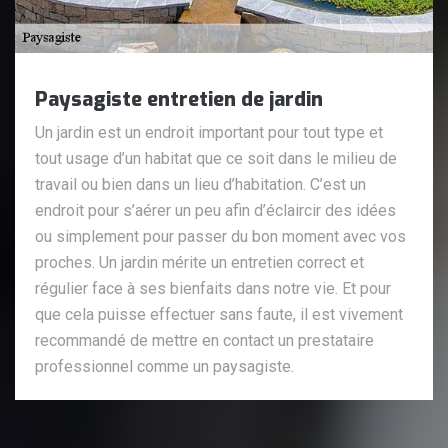
Paysagiste entretien de jardin
Un jardin est un endroit important pour tout type et
tout usage d’un habitat que ce soit dans le milieu de
travail ou bien dans un lieu d’habitation. C’est un
endroit pour s’aérer un peu afin d’éclaircir des idées
ou simplement pour passer du bon moment avec vos
proches. Un jardin mérite un entretien correct et
régulier face à ses bienfaits dans notre vie. Et pour
que cela puisse effectuer sans faute, il est vivement
recommandé de mettre en contact un prestataire
professionnel comme un paysagiste.