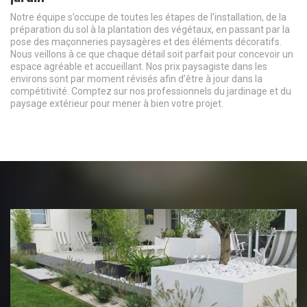
Notre équipe s’occupe de toutes les étapes de l'installation, de la
préparation du sol à la plantation des végétaux, en passant par la
pose des maçonneries paysagères et des éléments décoratifs.
Nous veillons à ce que chaque détail soit parfait pour concevoir un
espace agréable et accueillant. Nos prix paysagiste dans les
environs sont par moment révisés afin d’être à jour dans la
compétitivité. Comptez sur nos professionnels du jardinage et du
paysage extérieur pour mener à bien votre projet.