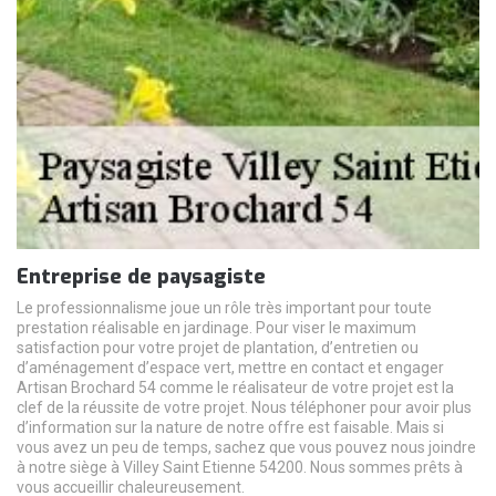
Entreprise de paysagiste
Le professionnalisme joue un rôle très important pour toute
prestation réalisable en jardinage. Pour viser le maximum
satisfaction pour votre projet de plantation, d’entretien ou
d’aménagement d’espace vert, mettre en contact et engager
Artisan Brochard 54 comme le réalisateur de votre projet est la
clef de la réussite de votre projet. Nous téléphoner pour avoir plus
d’information sur la nature de notre offre est faisable. Mais si
vous avez un peu de temps, sachez que vous pouvez nous joindre
à notre siège à Villey Saint Etienne 54200. Nous sommes prêts à
vous accueillir chaleureusement.