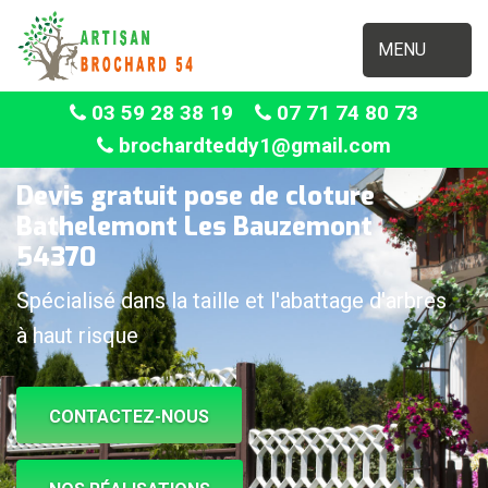
MENU
03 59 28 38 19
07 71 74 80 73
brochardteddy1@gmail.com
Devis gratuit pose de cloture
Bathelemont Les Bauzemont
54370
Spécialisé dans la taille et l'abattage d'arbres
à haut risque
CONTACTEZ-NOUS