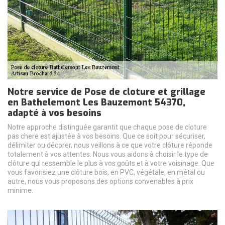
Notre service de Pose de cloture et grillage
en Bathelemont Les Bauzemont 54370,
adapté à vos besoins
Notre approche distinguée garantit que chaque pose de cloture
pas chere est ajustée à vos besoins. Que ce soit pour sécuriser,
délimiter ou décorer, nous veillons à ce que votre clôture réponde
totalement à vos attentes. Nous vous aidons à choisir le type de
clôture qui ressemble le plus à vos goûts et à votre voisinage. Que
vous favorisiez une clôture bois, en PVC, végétale, en métal ou
autre, nous vous proposons des options convenables à prix
minime.