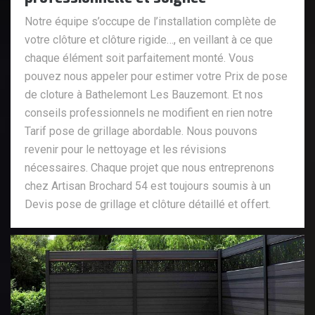
Notre équipe s’occupe de l’installation complète de
votre clôture et clôture rigide…, en veillant à ce que
chaque élément soit parfaitement monté. Vous
pouvez nous appeler pour estimer votre Prix de pose
de cloture à Bathelemont Les Bauzemont. Et nos
conseils professionnels ne modifient en rien notre
Tarif pose de grillage abordable. Nous pouvons
revenir pour le nettoyage et les révisions
nécessaires. Chaque projet que nous entreprenons
chez Artisan Brochard 54 est toujours soumis à un
Devis pose de grillage et clôture détaillé et offert.