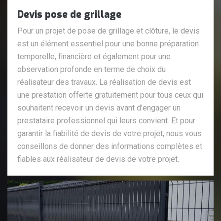
Devis pose de grillage
Pour un projet de pose de grillage et clôture, le devis
est un élément essentiel pour une bonne préparation
temporelle, financière et également pour une
observation profonde en terme de choix du
réalisateur des travaux. La réalisation de devis est
une prestation offerte gratuitement pour tous ceux qui
souhaitent recevoir un devis avant d’engager un
prestataire professionnel qui leurs convient. Et pour
garantir la fiabilité de devis de votre projet, nous vous
conseillons de donner des informations complètes et
fiables aux réalisateur de devis de votre projet.