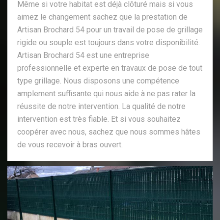
Même si votre habitat est déjà clôturé mais si vous
aimez le changement sachez que la prestation de
Artisan Brochard 54 pour un travail de pose de grillage
rigide ou souple est toujours dans votre disponibilité.
Artisan Brochard 54 est une entreprise
professionnelle et experte en travaux de pose de tout
type grillage. Nous disposons une compétence
amplement suffisante qui nous aide à ne pas rater la
réussite de notre intervention. La qualité de notre
intervention est très fiable. Et si vous souhaitez
coopérer avec nous, sachez que nous sommes hâtes
de vous recevoir à bras ouvert.