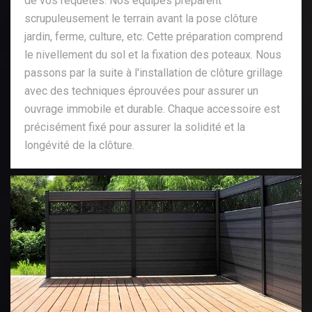
de vos requêtes. Nos équipes préparent
scrupuleusement le terrain avant la pose clôture
jardin, ferme, culture, etc. Cette préparation comprend
le nivellement du sol et la fixation des poteaux. Nous
passons par la suite à l'installation de clôture grillage
avec des techniques éprouvées pour assurer un
ouvrage immobile et durable. Chaque accessoire est
précisément fixé pour assurer la solidité et la
longévité de la clôture.