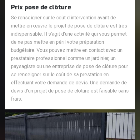
Prix pose de clôture
Se renseigner sur le coût d’intervention avant de
mettre en œuvre le projet de pose de clôture est très
indispensable. Il s’agit d’une activité qui vous permet
de ne pas mettre en péril votre préparation
budgétaire. Vous pouvez mettre en contact avec un
prestataire professionnel comme un jardinier, un
paysagiste ou une entreprise de pose de clôture pour
se renseigner sur le coût de sa prestation en
effectuant votre demande de devis. Une demande de
devis d’un projet de pose de clôture est faisable sans
frais.