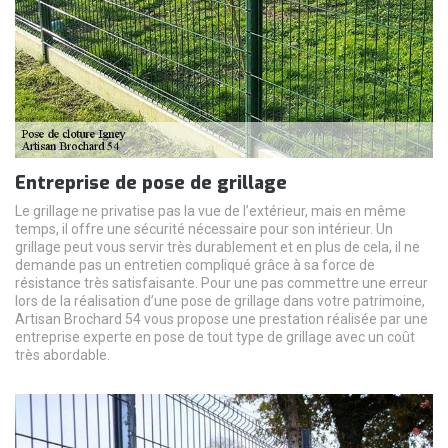
Entreprise de pose de grillage
Le grillage ne privatise pas la vue de l’extérieur, mais en même
temps, il offre une sécurité nécessaire pour son intérieur. Un
grillage peut vous servir très durablement et en plus de cela, il ne
demande pas un entretien compliqué grâce à sa force de
résistance très satisfaisante. Pour une pas commettre une erreur
lors de la réalisation d’une pose de grillage dans votre patrimoine,
Artisan Brochard 54 vous propose une prestation réalisée par une
entreprise experte en pose de tout type de grillage avec un coût
très abordable.