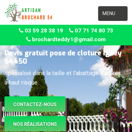
MENU
03 59 28 38 19
07 71 74 80 73
brochardteddy1@gmail.com
Devis gratuit pose de cloture Igney
54450
Spécialisé dans la taille et l'abattage d'arbres
à haut risque
CONTACTEZ-NOUS
NOS RÉALISATIONS