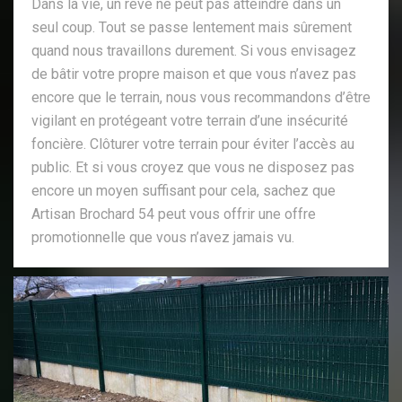
Dans la vie, un rêve ne peut pas atteindre dans un
seul coup. Tout se passe lentement mais sûrement
quand nous travaillons durement. Si vous envisagez
de bâtir votre propre maison et que vous n’avez pas
encore que le terrain, nous vous recommandons d’être
vigilant en protégeant votre terrain d’une insécurité
foncière. Clôturer votre terrain pour éviter l’accès au
public. Et si vous croyez que vous ne disposez pas
encore un moyen suffisant pour cela, sachez que
Artisan Brochard 54 peut vous offrir une offre
promotionnelle que vous n’avez jamais vu.