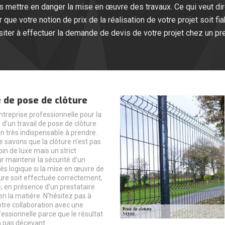
s mettre en danger la mise en œuvre des travaux. Ce qui veut dire
r que votre notion de prix de la réalisation de votre projet soit
iter à effectuer la demande de devis de votre projet chez un pre
 de pose de clôture
treprise professionnelle pour la
d’un travail de pose de clôture
on très indispensable à prendre.
savons que la clôture n’est pas
in de luxe mais un strict
r maintenir la sécurité d’un
 très logique si la mise en œuvre de
ture soit effectuée correctement,
e, en présence d’un prestataire
en la matière. N’hésitez pas à
otre collaboration avec une
essionnelle parce que le résultat
 pas décevant.