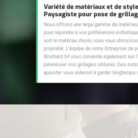
Variété de matériaux et de styl
Paysagiste pour pose de grillag
Nous offrons une large gamme de matériaux
pour répondre à vos préférences esthétique
soit le matériau choisi, nous vous choisisso
propriété. L’équipe de notre Entreprise de p
Brochard 54 vous conseille également sur l
pérenniser vos grillages clôtures. Des instr
apporter vous aideront à garder longtemps vo