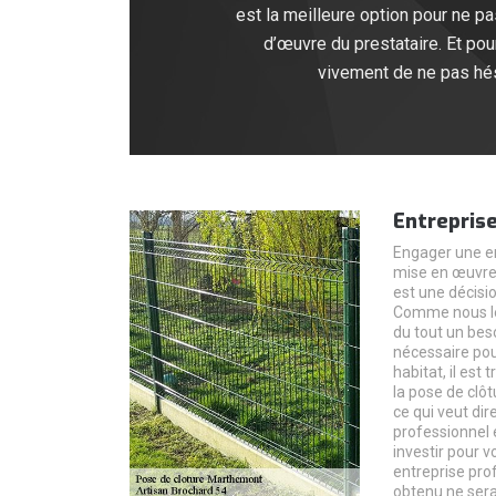
est la meilleure option pour ne pa
d’œuvre du prestataire. Et pou
vivement de ne pas hés
Entreprise
Engager une en
mise en œuvre 
est une décisi
Comme nous le 
du tout un beso
nécessaire pou
habitat, il est
la pose de clô
ce qui veut dir
professionnel 
investir pour v
entreprise prof
obtenu ne sera