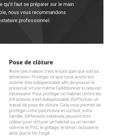
 qu’il faut se préparer sur le main
 fiable, nous vous recommandons
stataire professionnel.
Pose de clôture
Avoir une maison c’est le luxe quel que soit sa
dimension. Protéger ce que nous avons est
activité très indispensable afin de pouvoir le
préserver et voir même l’additionner si cela est
nécessaire. Pour protéger un habitat contre les
infractions, il est indispensable d’effectuer un
travail de pose de clôture. Cela vous permet de
protéger votre patrimoine et surtout, votre
famille. Différents matériels peuvent être
utiliser pour clôturer un habitat ou un terrain
comme le PVC, le grillage, le béton, la boiserie
ainsi que le fer forgé.