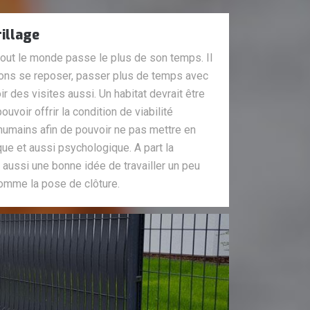
rillage
 tout le monde passe le plus de son temps. Il
uvons se reposer, passer plus de temps avec
ir des visites aussi. Un habitat devrait être
ouvoir offrir la condition de viabilité
humains afin de pouvoir ne pas mettre en
que et aussi psychologique. A part la
st aussi une bonne idée de travailler un peu
omme la pose de clôture.