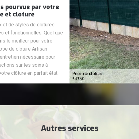
es pourvue par votre
e et cloture
 et de styles de clôtures
s et fonctionnelles. Quel que
ns le meilleur pour votre
ose de cloture Artisan
'entretien nécessaire pour
uctions sur les soins à
tre clôture en parfait état.
Autres services