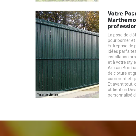
Votre Pose
Marthemon
professio
La pose de clô
pour borner et 
Entreprise de 
idées parfaites
installation pr
et à votre styl
Artisan Brocha
de cloture et g
comment et que
Et avant tout,
obtient un Devi
personnalisé d