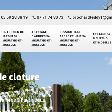
03 59 28 38 19
07 71 74 80 73
brochardteddy1@gm
ENTRETIEN DE
ABATTAGE
DESSOUCHAGE
ETETAGE 54
JARDIN 54
D'ARBRES 54
ARBRE ET HAIE 54
MEURTHE-
MEURTHE-ET-
MEURTHE-ET-
MEURTHE-ET-
ET-MOSELLE
MOSELLE
MOSELLE
MOSELLE
de cloture
0
d'arbres à haut risque