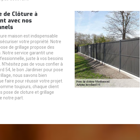
 de Clôture à
t avec nos
nnels
ture maison est indispensable
sécuriser votre propriété. Notre
pose de grillage propose des
. Notre service garantit une
ofessionnelle, juste à vos besoins
e. N’hésitez pas de vous confier à
rd 54, le bon Jardinier pour pose
rillage, nous savons bien
 faire pour réussir votre projet.
 comme toujours, chaque client
s pose de cloture et grillage
e notre part.