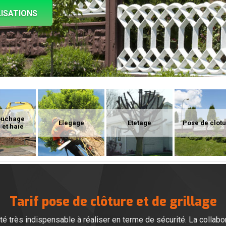
ISATIONS
ouchage
Elegage
Etetage
Pose de clot
 et haie
Tarif pose de clôture et de grillage
té très indispensable à réaliser en terme de sécurité. La collabor