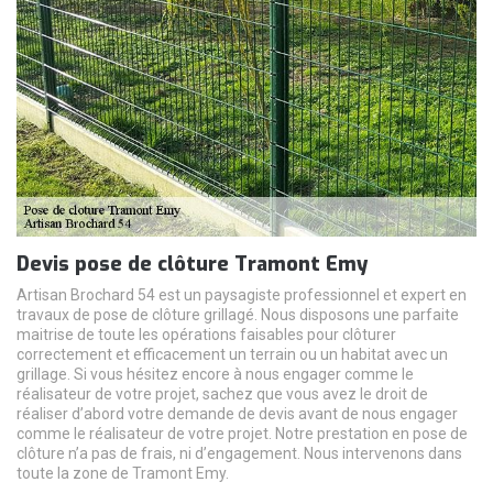
Devis pose de clôture Tramont Emy
Artisan Brochard 54 est un paysagiste professionnel et expert en
travaux de pose de clôture grillagé. Nous disposons une parfaite
maitrise de toute les opérations faisables pour clôturer
correctement et efficacement un terrain ou un habitat avec un
grillage. Si vous hésitez encore à nous engager comme le
réalisateur de votre projet, sachez que vous avez le droit de
réaliser d’abord votre demande de devis avant de nous engager
comme le réalisateur de votre projet. Notre prestation en pose de
clôture n’a pas de frais, ni d’engagement. Nous intervenons dans
toute la zone de Tramont Emy.