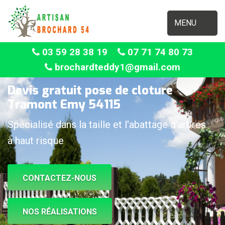
MENU
03 59 28 38 19
07 71 74 80 73
brochardteddy1@gmail.com
Devis gratuit pose de cloture
Tramont Emy 54115
Spécialisé dans la taille et l'abattage d'arbres
à haut risque
CONTACTEZ-NOUS
NOS RÉALISATIONS