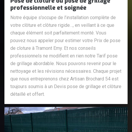
Pose de cloture ou pose de grillage
professionnelle et soignée
Notre équipe s’occupe de l’installation complète de
votre clôture et clôture rigide…, en veillant à ce que
chaque élément soit parfaitement monté. Vous
pouvez nous appeler pour estimer votre Prix de pose
de cloture à Tramont Emy. Et nos conseils
professionnels ne modifient en rien notre Tarif pose
de grillage abordable. Nous pouvons revenir pour le
nettoyage et les révisions nécessaires. Chaque projet
que nous entreprenons chez Artisan Brochard 54 est
toujours soumis à un Devis pose de grillage et clôture
détaillé et offert.