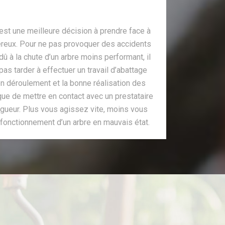
 est une meilleure décision à prendre face à
ereux. Pour ne pas provoquer des accidents
û à la chute d’un arbre moins performant, il
s tarder à effectuer un travail d’abattage
bon déroulement et la bonne réalisation des
 que de mettre en contact avec un prestataire
ueur. Plus vous agissez vite, moins vous
fonctionnement d’un arbre en mauvais état.