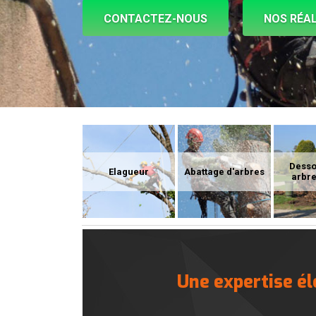
CONTACTEZ-NOUS
NOS RÉAL
Dess
Elagueur
Abattage d'arbres
arbre
Une expertise él