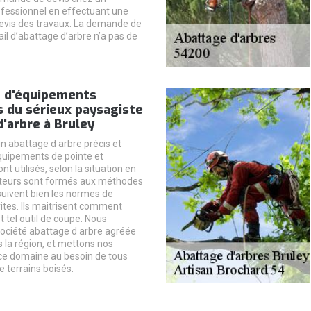
ofessionnel en effectuant une
vis des travaux. La demande de
ail d’abattage d’arbre n’a pas de
n d'équipements
s du sérieux paysagiste
'arbre à Bruley
n abattage d arbre précis et
quipements de pointe et
t utilisés, selon la situation en
tteurs sont formés aux méthodes
suivent bien les normes de
rites. Ils maitrisent comment
t tel outil de coupe. Nous
ciété abattage d arbre agréée
 la région, et mettons nos
ce domaine au besoin de tous
e terrains boisés.