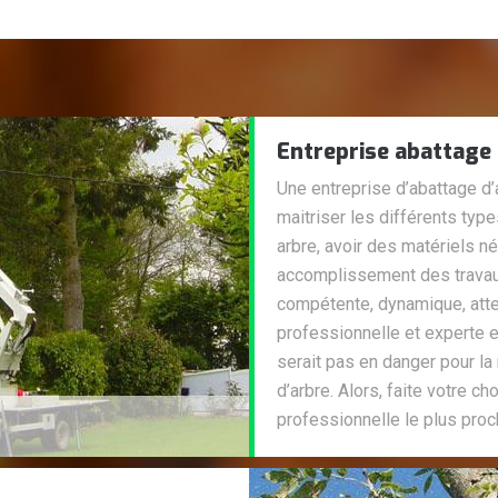
Entreprise abattage 
Une entreprise d’abattage d’
maitriser les différents typ
arbre, avoir des matériels n
accomplissement des travaux
compétente, dynamique, atten
professionnelle et experte e
serait pas en danger pour la 
d’arbre. Alors, faite votre 
professionnelle le plus pro