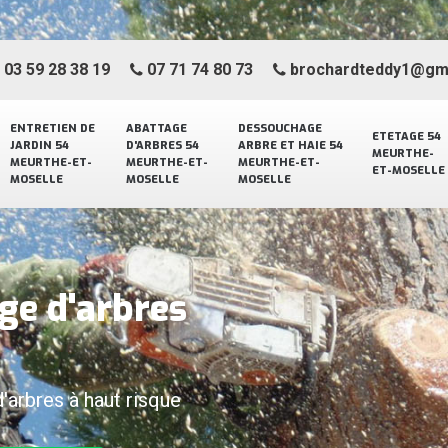
03 59 28 38 19
07 71 74 80 73
brochardteddy1@gm
ENTRETIEN DE
ABATTAGE
DESSOUCHAGE
ETETAGE 54
JARDIN 54
D'ARBRES 54
ARBRE ET HAIE 54
MEURTHE-
MEURTHE-ET-
MEURTHE-ET-
MEURTHE-ET-
ET-MOSELLE
MOSELLE
MOSELLE
MOSELLE
ge d'arbres
d'arbres à haut risque