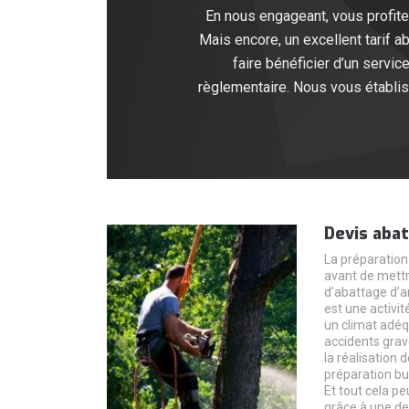
En nous engageant, vous profitez
Mais encore, un excellent tarif 
faire bénéficier d’un servic
règlementaire. Nous vous établi
Devis abat
La préparation 
avant de mettr
d’abattage d’a
est une activit
un climat adéq
accidents grav
la réalisation
préparation bu
Et tout cela p
grâce à une d