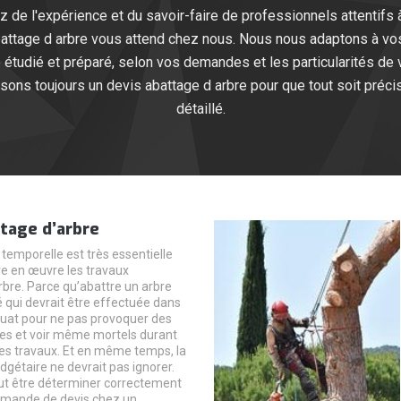
 de l'expérience et du savoir-faire de professionnels attentifs à
abattage d arbre vous attend chez nous. Nous nous adaptons à vos
e étudié et préparé, selon vos demandes et les particularités de 
ssons toujours un devis abattage d arbre pour que tout soit pré
détaillé.
tage d’arbre
temporelle est très essentielle
e en œuvre les travaux
rbre. Parce qu’abattre un arbre
é qui devrait être effectuée dans
uat pour ne pas provoquer des
es et voir même mortels durant
 des travaux. Et en même temps, la
dgétaire ne devrait pas ignorer.
eut être déterminer correctement
emande de devis chez un