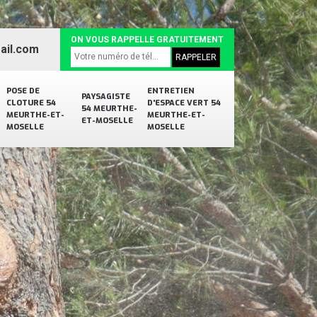
ON VOUS RAPPELLE GRATUITEMENT
ail.com
POSE DE
ENTRETIEN
PAYSAGISTE
CLOTURE 54
D'ESPACE VERT 54
54 MEURTHE-
MEURTHE-ET-
MEURTHE-ET-
ET-MOSELLE
MOSELLE
MOSELLE