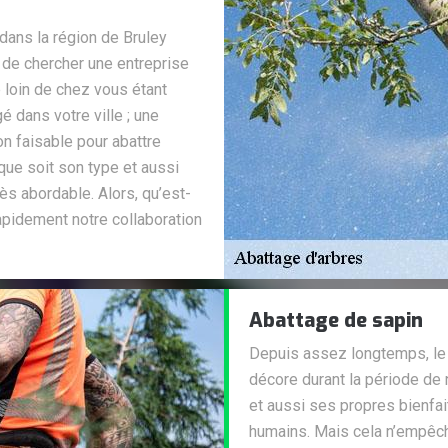
dans la région de Bruley
de chercher une entreprise
e loin de chez vous étant
 dans votre ville ; une
on faisable pour abattre
que soit son type et aussi
rès abordable. Alors, qu’est-
pidement notre collaboration
Abattage de sapin
Depuis assez longtemps, le 
décore durant la période de 
et aussi ses propres bienfai
humains. Mais cela n’empêc