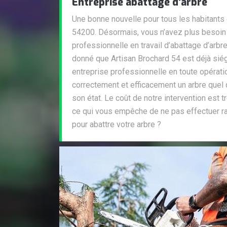
Entreprise abattage d’arbre
Une bonne nouvelle pour tous les habitants 
54200. Désormais, vous n’avez plus besoin 
professionnelle en travail d’abattage d’arbr
donné que Artisan Brochard 54 est déjà siégé
entreprise professionnelle en toute opérati
correctement et efficacement un arbre quel 
son état. Le coût de notre intervention est t
ce qui vous empêche de ne pas effectuer ra
pour abattre votre arbre ?