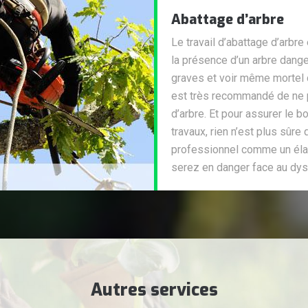
Abattage d’arbre
Le travail d’abattage d’arbre
la présence d’un arbre dang
graves et voir même mortel d
est très recommandé de ne pa
d’arbre. Et pour assurer le 
travaux, rien n’est plus sûre
professionnel comme un élag
serez en danger face au dys
Autres services