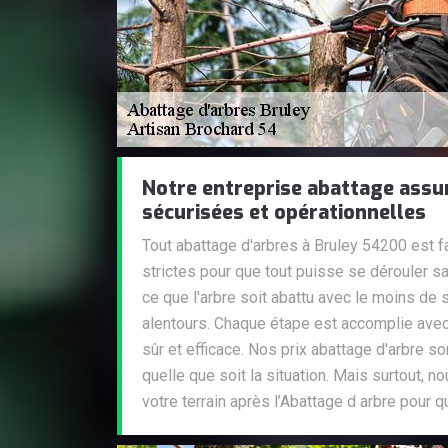
Notre entreprise abattage assu
sécurisées et opérationnelles
Tout abattage d'arbres à Bruley 54200 est 
strictes pour que tout puisse se dérouler sa
ce que l'arbre soit abattu avec le moins de
alentours. Chaque étape est accomplie avec
sûr et efficace. Nos prix abattage d'arbre 
quelle que soit la situation. Mais surtout, 
votre terrain après l’Abattage d arbre pour qu