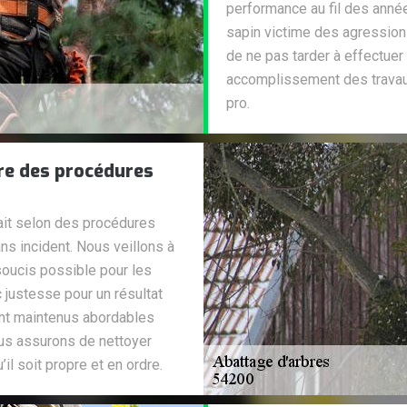
performance au fil des anné
sapin victime des agressions 
de ne pas tarder à effectuer 
accomplissement des travaux,
pro.
re des procédures
fait selon des procédures
ns incident. Nous veillons à
 soucis possible pour les
 justesse pour un résultat
sont maintenus abordables
nous assurons de nettoyer
’il soit propre et en ordre.