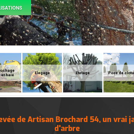
ISATIONS
ouchage
Elegage
Etetage
Pose de clot
 et haie
evée de Artisan Brochard 54, un vrai j
d'arbre