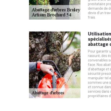
prestataire pr
demande de de
devis d’un trav
frais.
Utilisatio
spécialisé
abattage d
Pour garantir u
rassuré, des é
convenables son
face. Nos aba
d'abattage et 
sécurité presc
manipuler tel e
sommes une so
et connue dans
services dans 
propriétaires d