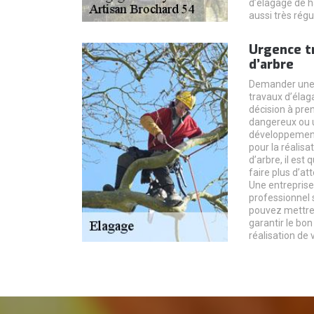
d’élagage de h
aussi très régu
Urgence t
d’arbre
Demander une i
travaux d’élag
décision à pre
dangereux ou u
développement.
pour la réalisa
d’arbre, il es
faire plus d’at
Une entreprise
professionnel 
pouvez mettre
garantir le bo
réalisation de 