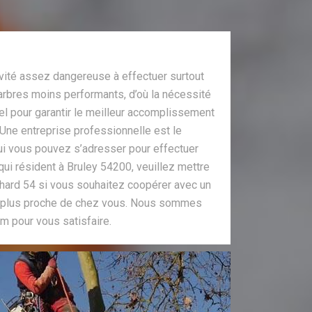
ivité assez dangereuse à effectuer surtout
arbres moins performants, d’où la nécessité
el pour garantir le meilleur accomplissement
Une entreprise professionnelle est le
 qui vous pouvez s’adresser pour effectuer
qui résident à Bruley 54200, veuillez mettre
chard 54 si vous souhaitez coopérer avec un
le plus proche de chez vous. Nous sommes
m pour vous satisfaire.