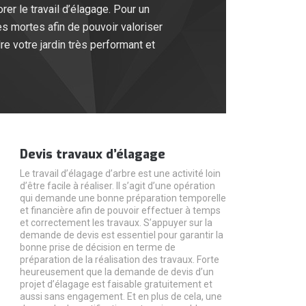
r le travail d’élagage. Pour un
es mortes afin de pouvoir valoriser
re votre jardin très performant et
Devis travaux d’élagage
Le travail d’élagage d’arbre est une activité loin
d’être facile à réaliser. Il s’agit d’une opération
qui demande une bonne préparation temporelle
et financière afin de pouvoir effectuer à temps
et correctement les travaux. S’appuyer sur la
demande de devis est essentiel pour garantir la
bonne prise de décision en terme de
préparation de la réalisation des travaux. Forte
heureusement que la demande de devis d’un
projet d’élagage est faisable gratuitement et
aussi sans engagement. Et en plus de cela, une