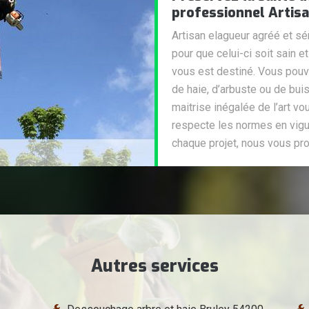
professionnel Artis
Artisan elagueur agréé et sé
pour que celui-ci soit sain 
vous est destiné. Vous pouve
de haie, d’arbuste ou de bui
maitrise inégalée de l’art v
respecte les normes en vigu
chaque projet, nous vous proc
Autres services