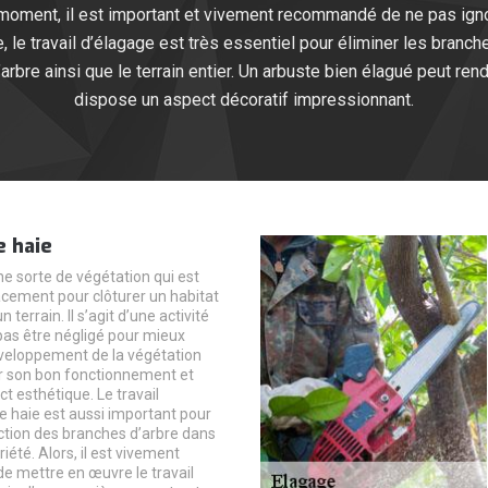
oment, il est important et vivement recommandé de ne pas ignore
 le travail d’élagage est très essentiel pour éliminer les branch
arbre ainsi que le terrain entier. Un arbuste bien élagué peut rend
dispose un aspect décoratif impressionnant.
e haie
ne sorte de végétation qui est
cacement pour clôturer un habitat
terrain. Il s’agit d’une activité
 pas être négligé pour mieux
éveloppement de la végétation
ir son bon fonctionnement et
t esthétique. Le travail
e haie est aussi important pour
uction des branches d’arbre dans
iété. Alors, il est vivement
 mettre en œuvre le travail