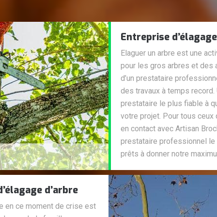
Entreprise d’élagage
Elaguer un arbre est une act
pour les gros arbres et des 
d’un prestataire professionn
des travaux à temps record. 
prestataire le plus fiable à
votre projet. Pour tous ceux 
en contact avec Artisan Bro
prestataire professionnel 
prêts à donner notre maximu
d’élagage d’arbre
te en ce moment de crise est