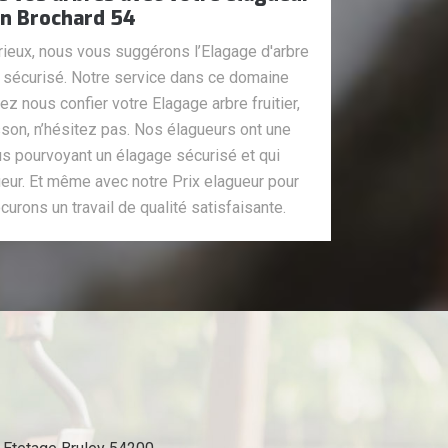
an Brochard 54
rieux, nous vous suggérons l’Elagage d'arbre
et sécurisé. Notre service dans ce domaine
z nous confier votre Elagage arbre fruitier,
sson, n’hésitez pas. Nos élagueurs ont une
ous pourvoyant un élagage sécurisé et qui
eur. Et même avec notre Prix elagueur pour
urons un travail de qualité satisfaisante.