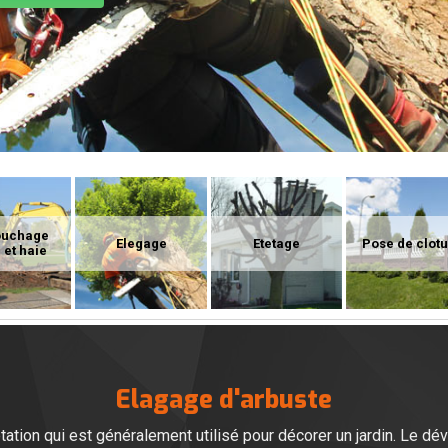
ouchage
Elegage
Etetage
Pose de clot
 et haie
Elagage d'arbuste
tation qui est généralement utilisé pour décorer un jardin. Le d