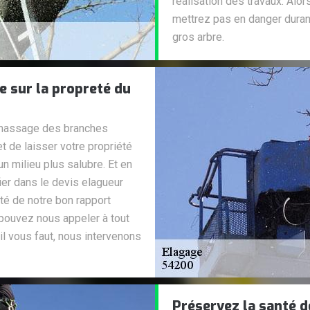
réalisation des travaux. Alor
mettrez pas en danger durant
gros arbre.
e sur la propreté du
amassage des branches
t de laisser votre propriété
un milieu plus salubre. Et en
ier dans le devis elagueur
ité de notre bon rapport
 pouvez nous appeler à tout
l vous faut, nous intervenons
Préservez la santé d