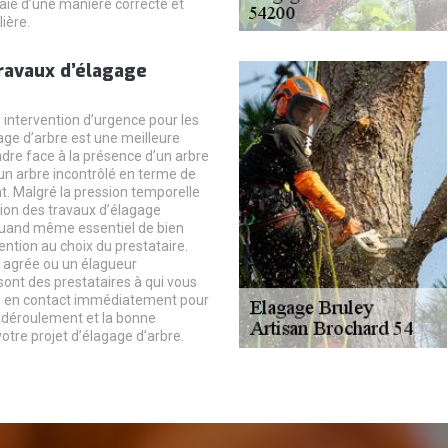
aie d’une manière correcte et
lière.
ravaux d’élagage
ntervention d’urgence pour les
age d’arbre est une meilleure
ndre face à la présence d’un arbre
n arbre incontrôlé en terme de
 Malgré la pression temporelle
tion des travaux d’élagage
t quand même essentiel de bien
tention au choix du prestataire.
 agrée ou un élagueur
sont des prestataires à qui vous
 en contact immédiatement pour
n déroulement et la bonne
votre projet d’élagage d’arbre.