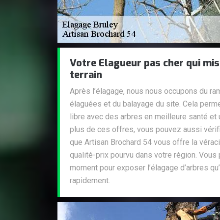
Votre Elagueur pas cher qui mis
terrain
Après l’élagage, nous nous occupons du r
élaguées et du balayage du site. Cela perme
libre avec des arbres en meilleure santé et 
plus de ces offres, vous pouvez aussi vérif
que Artisan Brochard 54 vous offre la vérac
qualité-prix pourvu dans votre région. Vous
moment pour exposer l’élagage d’arbres qu’i
rapidement.