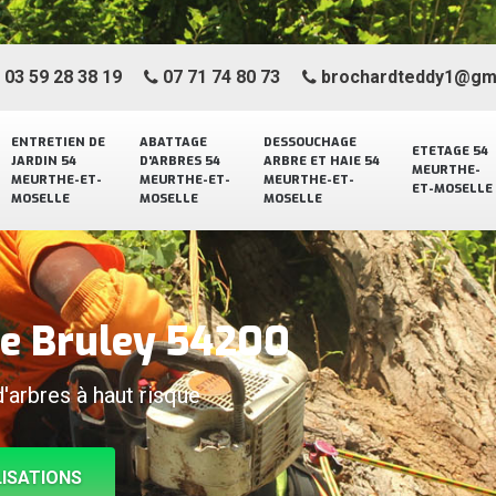
03 59 28 38 19
07 71 74 80 73
brochardteddy1@gm
ENTRETIEN DE
ABATTAGE
DESSOUCHAGE
ETETAGE 54
JARDIN 54
D'ARBRES 54
ARBRE ET HAIE 54
MEURTHE-
MEURTHE-ET-
MEURTHE-ET-
MEURTHE-ET-
ET-MOSELLE
MOSELLE
MOSELLE
MOSELLE
ge Bruley 54200
d'arbres à haut risque
ISATIONS