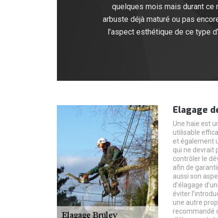
quelques mois mais durant ce m
arbuste déjà maturé ou pas encore,
l’aspect esthétique de ce type d’
Elagage d
Une haie est u
utilisable effi
et également un 
qui ne devrait
contrôler le d
afin de garant
aussi son aspec
d’élagage d’un
éviter l’introd
une autre propr
recommandé de