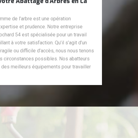
otre Abattage d'Arbres en La
omme de l’arbre est une opération
 expertise et prudence. Notre entreprise
ochard 54 est spécialisée pour un travail
lant à votre satisfaction. Qu’il s’agit d’un
agile ou difficile d’accès, nous nous tenons
les circonstances possibles. Nos abatteurs
 des meilleurs équipements pour travailler