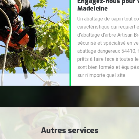
Engagez-nous pour v
Madeleine
Un abattage de sapin tout c
caractéristique qui requiert
d'abattage d'arbre Artisan Br
sécurisé et spécialisé en veil
abattage dangereux 54410, fr
prêts à faire face à toutes 
sont bien formés et équipés
sur n’importe quel site.
Autres services