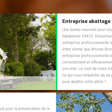
Entreprise abattage 
Une bonne nouvelle pour tous
Madeleine 54410. Désormais
entreprise professionnelle e
étant donné que Artisan Broc
entreprise professionnelle e
correctement et efficacement
son état. Le coût de notre in
ce qui vous empêche de ne p
pour abattre votre arbre ?
tué pour la préservation de la