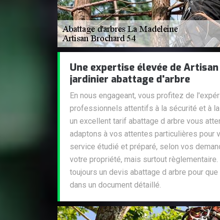
Une expertise élevée de Artisan
jardinier abattage d'arbre
En nous engageant, vous profitez de l'expér
professionnels attentifs à la sécurité et à 
un excellent tarif abattage d arbre vous at
adaptons à vos attentes particulières pour v
service étudié et préparé, selon vos demand
votre propriété, mais surtout règlementaire
toujours un devis abattage d arbre pour que
dans un document détaillé.