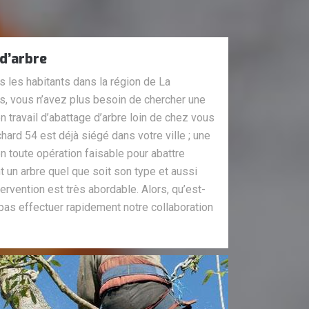
d’arbre
 les habitants dans la région de La
, vous n’avez plus besoin de chercher une
n travail d’abattage d’arbre loin de chez vous
hard 54 est déjà siégé dans votre ville ; une
n toute opération faisable pour abattre
 un arbre quel que soit son type et aussi
tervention est très abordable. Alors, qu’est-
as effectuer rapidement notre collaboration