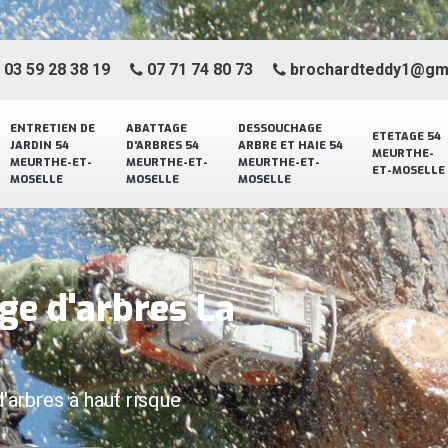
03 59 28 38 19
07 71 74 80 73
brochardteddy1@gm
ENTRETIEN DE
ABATTAGE
DESSOUCHAGE
ETETAGE 54
JARDIN 54
D'ARBRES 54
ARBRE ET HAIE 54
MEURTHE-
MEURTHE-ET-
MEURTHE-ET-
MEURTHE-ET-
ET-MOSELLE
MOSELLE
MOSELLE
MOSELLE
ge d'arbres La
d'arbres à haut risque