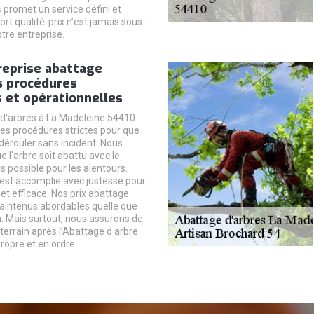
 promet un service défini et
ort qualité-prix n’est jamais sous-
tre entreprise.
reprise abattage
s procédures
 et opérationnelles
d'arbres à La Madeleine 54410
des procédures strictes pour que
dérouler sans incident. Nous
ue l'arbre soit abattu avec le
s possible pour les alentours.
est accomplie avec justesse pour
 et efficace. Nos prix abattage
aintenus abordables quelle que
on. Mais surtout, nous assurons de
terrain après l’Abattage d arbre
propre et en ordre.