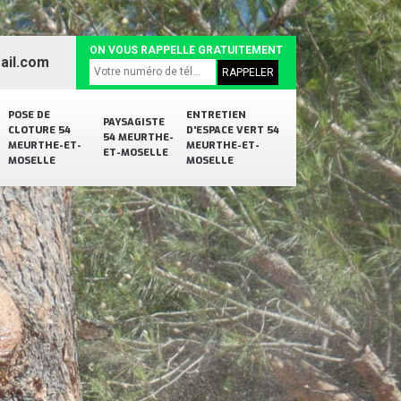
ON VOUS RAPPELLE GRATUITEMENT
ail.com
POSE DE
ENTRETIEN
PAYSAGISTE
CLOTURE 54
D'ESPACE VERT 54
54 MEURTHE-
MEURTHE-ET-
MEURTHE-ET-
ET-MOSELLE
MOSELLE
MOSELLE