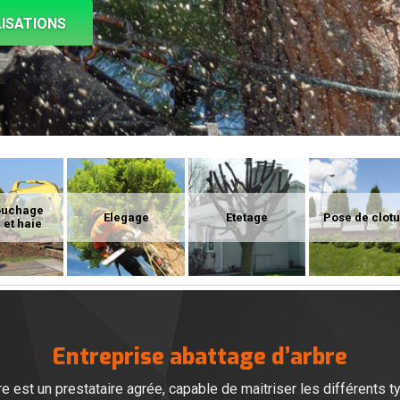
ISATIONS
ouchage
Elegage
Etetage
Pose de clot
 et haie
Entreprise abattage d’arbre
re est un prestataire agrée, capable de maitriser les différents