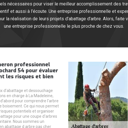
riels nécessaires pour viser le meilleur accomplissement des trav
tif et aussi à l’écoute. Une entreprise professionnelle et expert
 la réalisation de leurs projets d’abattage d’arbre. Alors, fait
une entreprise professionnelle le plus proche de chez vous.
heron professionnel
ochard 54 pour évaluer
t les risques et bien
ux d’abattage et dessouchage
ns en charge à La Madeleine,
d’abord pour comprendre l'arbre
de boisement. Ce qui nous permet
s risques potentiels et organiser
battage pour une coupe d'arbres
uritaire. Nous sommes un
en abattage d arbre pas cher