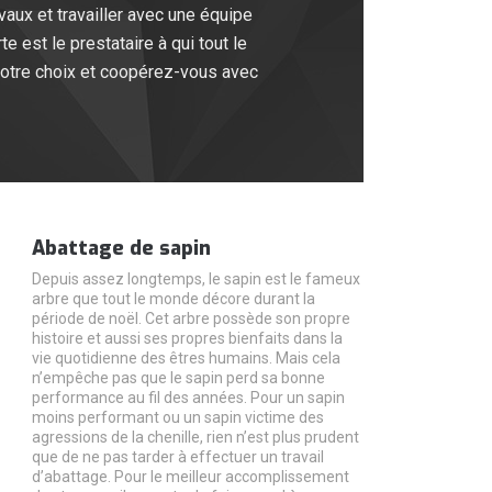
aux et travailler avec une équipe
e est le prestataire à qui tout le
e votre choix et coopérez-vous avec
Abattage de sapin
Depuis assez longtemps, le sapin est le fameux
arbre que tout le monde décore durant la
période de noël. Cet arbre possède son propre
histoire et aussi ses propres bienfaits dans la
vie quotidienne des êtres humains. Mais cela
n’empêche pas que le sapin perd sa bonne
performance au fil des années. Pour un sapin
moins performant ou un sapin victime des
agressions de la chenille, rien n’est plus prudent
que de ne pas tarder à effectuer un travail
d’abattage. Pour le meilleur accomplissement