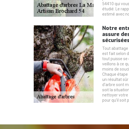
54410 qui vous
étudié. Le rapp
estimé avec no
Notre ent
assure de
sécurisées
Tout abattage 
est fait selon 
tout puisse se 
veillons à ce q
moins de souci
Chaque étape 
un résultat sûr
d'arbre sont m
soit la situati
nettoyer votre 
pour qu’il soit 