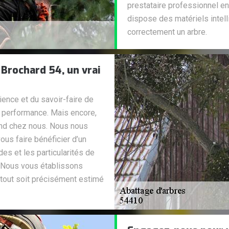
prestataire professionnel en
dispose des matériels intell
correctement un arbre.
 Brochard 54, un vrai
ience et du savoir-faire de
la performance. Mais encore,
tend chez nous. Nous nous
ous faire bénéficier d’un
es et les particularités de
. Nous vous établissons
 tout soit précisément estimé