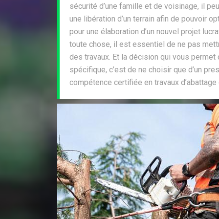
sécurité d’une famille et de voisinage, il pe
une libération d’un terrain afin de pouvoir o
pour une élaboration d’un nouvel projet lucrat
toute chose, il est essentiel de ne pas met
des travaux. Et la décision qui vous permet d
spécifique, c’est de ne choisir que d’un pre
compétence certifiée en travaux d’abattage 