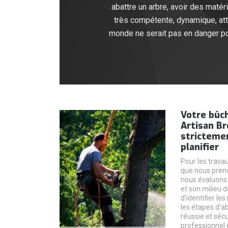
abattre un arbre, avoir des maté
très compétente, dynamique, atten
monde ne serait pas en danger pour
Votre bûc
Artisan Br
strictemen
planifier
Pour les trava
que nous preno
nous évaluons 
et son milieu 
d’identifier le
les étapes d'a
réussie et séc
professionnel 