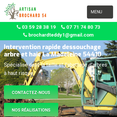
MENU
03 59 28 38 19
07 71 74 80 73
brochardteddy1@gmail.com
Intervention rapide dessouchage
arbre et haie La Madeleine 54410
Spécialisé dans la taille et l'abattage d'arbres
à haut risque
CONTACTEZ-NOUS
NOS RÉALISATIONS