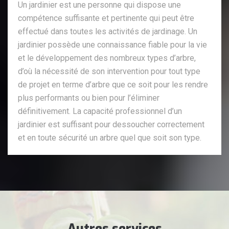
Un jardinier est une personne qui dispose une
compétence suffisante et pertinente qui peut être
effectué dans toutes les activités de jardinage. Un
jardinier possède une connaissance fiable pour la vie
et le développement des nombreux types d’arbre,
d’où la nécessité de son intervention pour tout type
de projet en terme d’arbre que ce soit pour les rendre
plus performants ou bien pour l’éliminer
définitivement. La capacité professionnel d’un
jardinier est suffisant pour dessoucher correctement
et en toute sécurité un arbre quel que soit son type.
Autres services