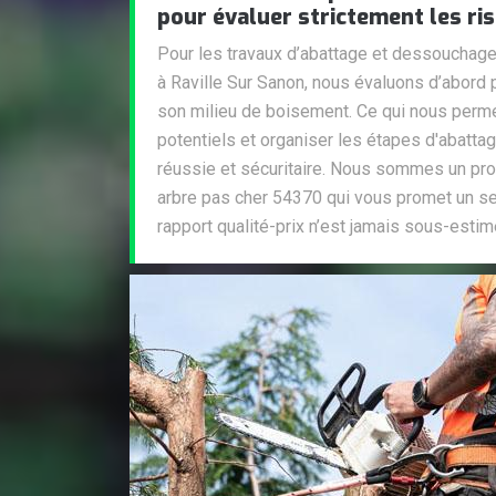
pour évaluer strictement les ris
Pour les travaux d’abattage et dessouchag
à Raville Sur Sanon, nous évaluons d’abord 
son milieu de boisement. Ce qui nous permet
potentiels et organiser les étapes d'abatta
réussie et sécuritaire. Nous sommes un pro
arbre pas cher 54370 qui vous promet un ser
rapport qualité-prix n’est jamais sous-estim