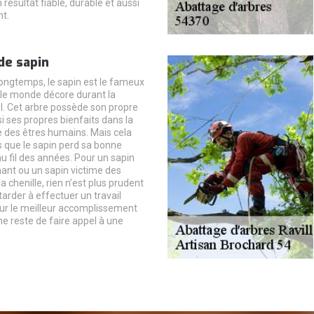
 résultat fiable, durable et aussi
nt.
de sapin
ongtemps, le sapin est le fameux
 le monde décore durant la
l. Cet arbre possède son propre
si ses propres bienfaits dans la
e des êtres humains. Mais cela
que le sapin perd sa bonne
 fil des années. Pour un sapin
nt ou un sapin victime des
a chenille, rien n’est plus prudent
arder à effectuer un travail
ur le meilleur accomplissement
 ne reste de faire appel à une