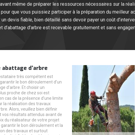
 avant même de préparer les ressources nécessaires sur la réalis
pour que vous puissiez participer à la préparation du meilleur 
r un devis fiable, bien détaillé sans devoir payer un coût d’interv
et d’abattage d’arbre est recevable gratuitement et sans engage
 abattage d’arbre
stataire très compétent est
 garantir le bon déroulement d’un
age d’arbre. Et choisir un
plus proche de chez soi est
en cas de la présence d’une limite
 la réalisation des travaux
bre. Alors, veuillez bien définir
t vos résultats attendus avant de
x du réalisateur de votre projet
 garantir le bon déroulement et la
ion des travaux et surtout