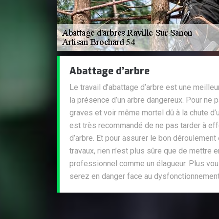
Abattage d’arbre
Le travail d’abattage d’arbre est une meille
la présence d’un arbre dangereux. Pour ne 
graves et voir même mortel dû à la chute d’u
est très recommandé de ne pas tarder à effe
d’arbre. Et pour assurer le bon déroulement 
travaux, rien n’est plus sûre que de mettre 
professionnel comme un élagueur. Plus vou
serez en danger face au dysfonctionnement 