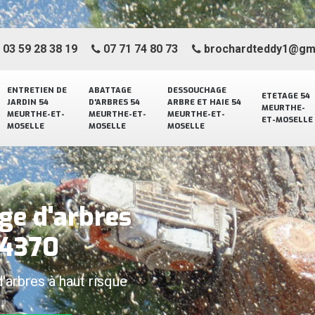
03 59 28 38 19
07 71 74 80 73
brochardteddy1@gm
ENTRETIEN DE
ABATTAGE
DESSOUCHAGE
ETETAGE 54
JARDIN 54
D'ARBRES 54
ARBRE ET HAIE 54
MEURTHE-
MEURTHE-ET-
MEURTHE-ET-
MEURTHE-ET-
ET-MOSELLE
MOSELLE
MOSELLE
MOSELLE
ge d'arbres
54370
d'arbres à haut risque