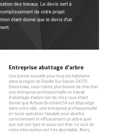
ation des travaux. Le devis sert à
accomplissement de votre projet.
ention étant donné que le devis d’un
ment.
Entreprise abattage d’arbre
Une bonne nouvelle pour tous les habitants
dans la région de Raville Sur Sanon 54370.
Désormais, vous n’avez plus besoin de chercher
une entreprise professionnelle en travail
d’abattage d’arbre loin de chez vous étant
donné que Artisan Brochard 54 est déjà siégé
dans votre ville ; une entreprise professionnelle
en toute opération faisable pour abattre
correctement et efficacement un arbre quel
que soit son type et aussi son état. Le coût de
notre intervention est très abordable. Alors,