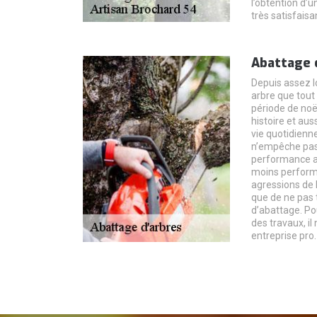
l’obtention d’un
très satisfaisa
Abattage 
Depuis assez l
arbre que tout
période de noë
histoire et aus
vie quotidienn
n’empêche pas 
performance au
moins performa
agressions de l
que de ne pas t
d’abattage. Po
des travaux, il
entreprise pro.