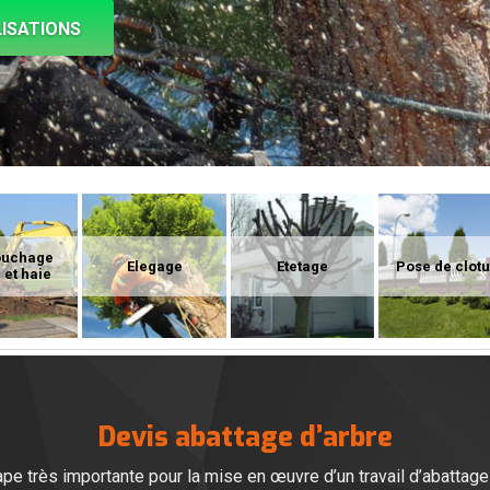
ISATIONS
ouchage
Elegage
Etetage
Pose de clot
 et haie
Devis abattage d’arbre
 très importante pour la mise en œuvre d’un travail d’abattage d’a