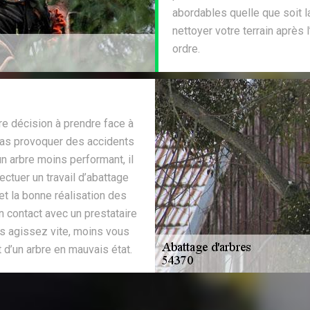
abordables quelle que soit l
nettoyer votre terrain après l
ordre.
ure décision à prendre face à
pas provoquer des accidents
n arbre moins performant, il
ctuer un travail d’abattage
et la bonne réalisation des
en contact avec un prestataire
s agissez vite, moins vous
d’un arbre en mauvais état.