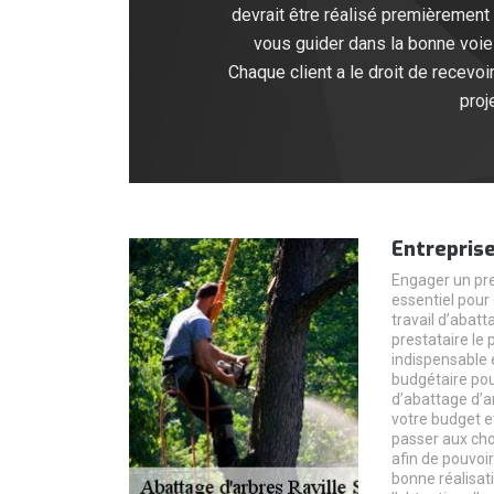
devrait être réalisé premièrement
vous guider dans la bonne voie 
Chaque client a le droit de recevoi
proj
Entreprise
Engager un pre
essentiel pour
travail d’abatt
prestataire le 
indispensable 
budgétaire pour
d’abattage d’ar
votre budget e
passer aux choi
afin de pouvoir
bonne réalisat