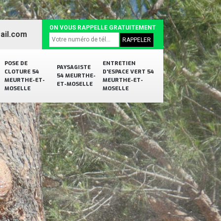
ON VOUS RAPPELLE GRATUITEMENT
ail.com
POSE DE
ENTRETIEN
PAYSAGISTE
CLOTURE 54
D'ESPACE VERT 54
54 MEURTHE-
MEURTHE-ET-
MEURTHE-ET-
ET-MOSELLE
MOSELLE
MOSELLE