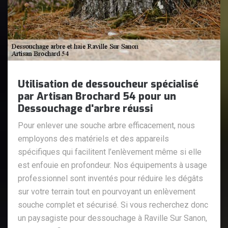
Utilisation de dessoucheur spécialisé
par Artisan Brochard 54 pour un
Dessouchage d'arbre réussi
Pour enlever une souche arbre efficacement, nous
employons des matériels et des appareils
spécifiques qui facilitent l’enlèvement même si elle
est enfouie en profondeur. Nos équipements à usage
professionnel sont inventés pour réduire les dégâts
sur votre terrain tout en pourvoyant un enlèvement
souche complet et sécurisé. Si vous recherchez donc
un paysagiste pour dessouchage à Raville Sur Sanon,