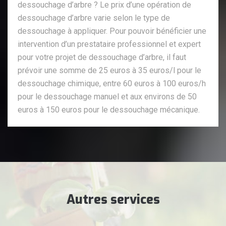
dessouchage d’arbre ? Le prix d’une opération de
dessouchage d’arbre varie selon le type de
dessouchage à appliquer. Pour pouvoir bénéficier une
intervention d’un prestataire professionnel et expert
pour votre projet de dessouchage d’arbre, il faut
prévoir une somme de 25 euros à 35 euros/l pour le
dessouchage chimique, entre 60 euros à 100 euros/h
pour le dessouchage manuel et aux environs de 50
euros à 150 euros pour le dessouchage mécanique.
Autres services