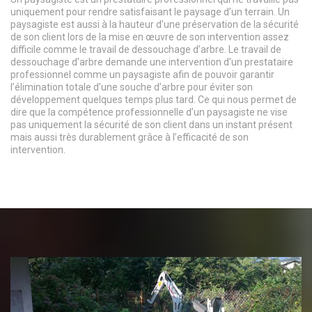
uniquement pour rendre satisfaisant le paysage d’un terrain. Un
paysagiste est aussi à la hauteur d’une préservation de la sécurité
de son client lors de la mise en œuvre de son intervention assez
difficile comme le travail de dessouchage d’arbre. Le travail de
dessouchage d’arbre demande une intervention d’un prestataire
professionnel comme un paysagiste afin de pouvoir garantir
l’élimination totale d’une souche d’arbre pour éviter son
développement quelques temps plus tard. Ce qui nous permet de
dire que la compétence professionnelle d’un paysagiste ne vise
pas uniquement la sécurité de son client dans un instant présent
mais aussi très durablement grâce à l’efficacité de son
intervention.