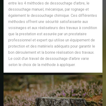
entre les 4 méthodes de dessouchage d’arbre, le
dessouchage manuel, mécanique, par rognage et
également le dessouchage chimique. Ces différentes
méthodes offrent une sécurité satisfaisante aux
voisinages et aux réalisateurs des travaux à condition
que la prestation est assurée par un prestataire
professionnel et expert qui utilise un équipement de
protection et des matériels adéquats pour garantir le
bon déroulement et la bonne réalisation des travaux.
Le coût d’un travail de dessouchage d’arbre varie
selon le choix de la méthode à appliquer.