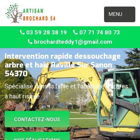
MENU
03 59 28 38 19
07 71 74 80 73
brochardteddy1@gmail.com
Intervention rapide dessouchage
arbre et haie Raville Sur Sanon
54370
Spécialisé dans la taille et l'abattage d'arbres
à haut risque
CONTACTEZ-NOUS