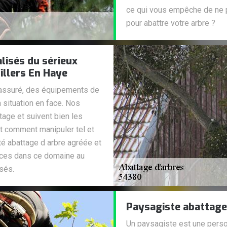
ce qui vous empêche de ne p
pour abattre votre arbre ?
lisés du sérieux
illers En Haye
 rassuré, des équipements de
a situation en face. Nos
age et suivent bien les
nt comment manipuler tel et
é abattage d arbre agréée et
ices dans ce domaine au
isés.
Paysagiste abattage
Un paysagiste est une pers