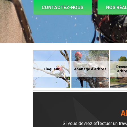
CONTACTEZ-NOUS
NOS RÉAL
Dess
Elagueur
Abattage d'arbres
arbre
A
Si vous devrez effectuer un trava