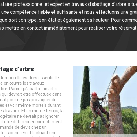
taire professionnel et expert en travaux d’abattage d’arbre situé
ne compétence fiable et suffisante et nous effectuons une grand
 que soit son type, son état et également sa hauteur. Pour comme
s mettre en contact immédiatement pour réaliser votre réservat
tage d’arbre
temporelle est très essentielle
e en œuvre les travaux
rbre. Parce qu’abattre un arbre
é qui devrait être effectuée dans
uat pour ne pas provoquer des
es et voir même mortels durant
 des travaux. Et en même temps, la
dgétaire ne devrait pas ignorer.
eut être déterminer correctement
emande de devis chez un
ofessionnel en effectuant une