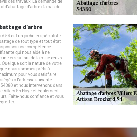
vis des travaux. La demande de
ail d’abattage d’arbre n’a pas de
abattage d’arbre
d 54 est un jardinier spécialiste
attage de tout type et tout état
 disposons une compétence
isante qui nous aide à ne
une erreur lors de la mise œuvre
. Quel que soit la nature de votre
z que nous sommes prêts à
maximum pour vous satisfaire.
égés à l’adresse suivante :
e 54380 et nous intervenons dans
de Villers En Haye et également
ours. Faite-nous confiance et vous
egretter.