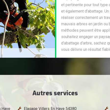
et pertinente pour tout type 
et également d’abattage. Un
réaliser correctement un trav
mauvais arbres en jardin ou 
méthodes peuvent être appliq
souhaitez engager un paysag
d’abattage d’arbre, sachez q
vous délivre un résultat fiabl
Autres services
n Haye
Elagage Villers En Haye 54380