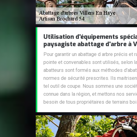
Utilisation d'équipements spécia
paysagiste abattage d'arbre à V
Pour garantir un abattage d arbre précis et
pointe et convenables sont utilisés, selon l
abatteurs sont formés aux méthodes d'abatt
normes de sécurité prescrites. Ils maitrise
tel outil de coupe. Nous sommes une sociét
connue dans la région, et mettons nos serv
besoin de tous propriétaires de terrains bo