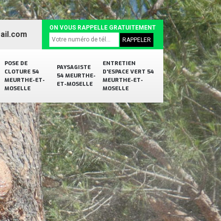
ON VOUS RAPPELLE GRATUITEMENT
ail.com
POSE DE
ENTRETIEN
PAYSAGISTE
CLOTURE 54
D'ESPACE VERT 54
54 MEURTHE-
MEURTHE-ET-
MEURTHE-ET-
ET-MOSELLE
MOSELLE
MOSELLE