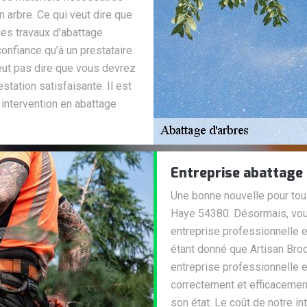
 arbre. Ce qui veut dire que
es travaux d’abattage
confiance qu’à un prestataire
eut pas dire que vous devrez
station satisfaisante. Il est
 intervention en abattage
Entreprise abattage 
Une bonne nouvelle pour tous
Haye 54380. Désormais, vou
entreprise professionnelle e
étant donné que Artisan Broc
entreprise professionnelle e
correctement et efficacement
son état. Le coût de notre in