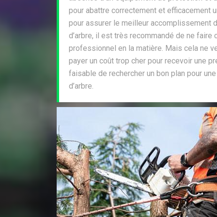
pour abattre correctement et efficacement un
pour assurer le meilleur accomplissement d
d’arbre, il est très recommandé de ne faire 
professionnel en la matière. Mais cela ne v
payer un coût trop cher pour recevoir une pre
faisable de rechercher un bon plan pour une
d’arbre.