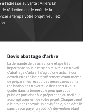
 à l’adresse suivante : Villers En
e réduction sur le coût de la
ncer à temps votre projet, veuillez
ion.
Devis abattage d’arbre
La demande de devis est une étape très
importante pour la mise en œuvre d’un travail
d’abattage d’arbre. Il s’agit d’une activité qui
devrait être réalisé premièrement avant même
de préparer les ressources nécessaires sur la
réalisation des travaux. Le devis sert à vous
guider dans la bonne voie pour que vous
puissiez participer à la préparation du meilleur
accomplissement de votre projet. Chaque client
a le droit de recevoir un devis fiable, bien détaillé
sans devoir payer un coût d’intervention étant