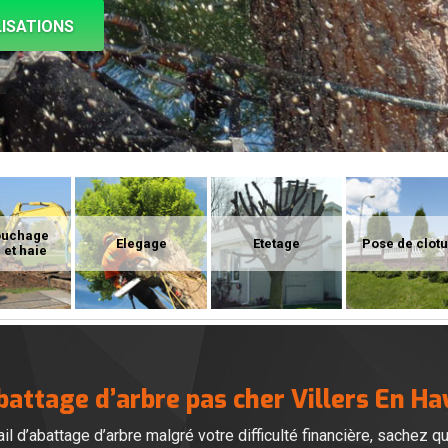
ISATIONS
ouchage
Elegage
Etetage
Pose de clot
 et haie
battage d’arbre pas cher Villers En Ha
il d’abattage d’arbre malgré votre difficulté financière, sachez qu