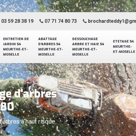
03 59 28 38 19
07 71 74 80 73
brochardteddy1@gm
ENTRETIEN DE
ABATTAGE
DESSOUCHAGE
ETETAGE 54
JARDIN 54
D'ARBRES 54
ARBRE ET HAIE 54
MEURTHE-
MEURTHE-ET-
MEURTHE-ET-
MEURTHE-ET-
ET-MOSELLE
MOSELLE
MOSELLE
MOSELLE
ge d'arbres
380
d'arbres à haut risque