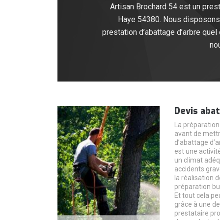
Artisan Brochard 54 est un presta
Haye 54380. Nous disposons u
prestation d’abattage d’arbre quel
nou
Devis abat
La préparation 
avant de mettr
d’abattage d’a
est une activit
un climat adéq
accidents grav
la réalisation
préparation bu
Et tout cela p
grâce à une d
prestataire pr