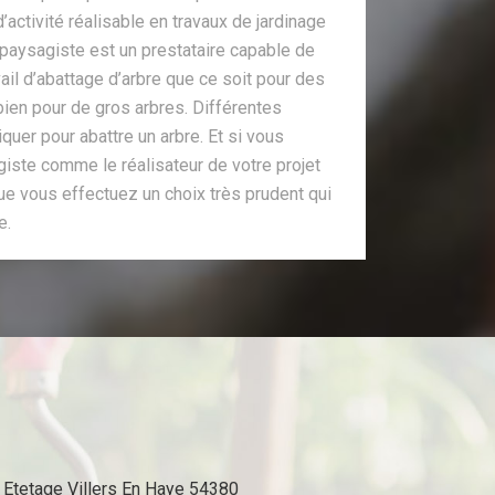
d’activité réalisable en travaux de jardinage
 paysagiste est un prestataire capable de
ail d’abattage d’arbre que ce soit pour des
bien pour de gros arbres. Différentes
uer pour abattre un arbre. Et si vous
iste comme le réalisateur de votre projet
ue vous effectuez un choix très prudent qui
e.
Etetage Villers En Haye 54380