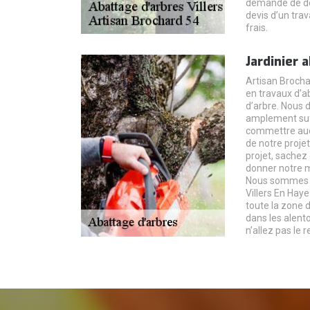
demande de de
devis d’un trav
frais.
Jardinier 
Artisan Brochar
en travaux d’ab
d’arbre. Nous
amplement suff
commettre auc
de notre projet
projet, sache
donner notre 
Nous sommes si
Villers En Hay
toute la zone 
dans les alent
n’allez pas le r