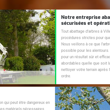
Notre entreprise ab
sécurisées et opérat
Tout abattage d'arbres à Vil
procédures strictes pour que
Nous veillons à ce que l'arb
possible pour les alentours
pour un résultat sûr et effic
abordables quelle que soit l
nettoyer votre terrain après l
ordre.
ion qui peut être dangereux en
des matériels nécessaires