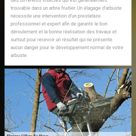
des différents insectes qui est généralement
trouvable dans un arbre fruitier. Un élagage d’arbuste
nécessite une intervention d’un prestataire
professionnel et expert afin de garantir le bon
déroulement et la bonne réalisation des travaux et
surtout pour recevoir un résultat qui ne présente
aucun danger pour le développement normal de votre
arbuste.