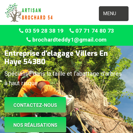
MENU
03 59 28 38 19
07 71 74 80 73
brochardteddy1@gmail.com
Entreprise d'elagage Villers En
Haye 54380
Spécialisé dans la taille et l'abattage d'arbres
à haut risque
CONTACTEZ-NOUS
NOS RÉALISATIONS