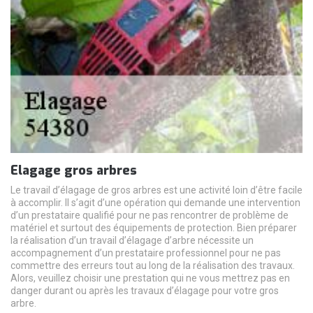
Elagage gros arbres
Le travail d’élagage de gros arbres est une activité loin d’être facile
à accomplir. Il s’agit d’une opération qui demande une intervention
d’un prestataire qualifié pour ne pas rencontrer de problème de
matériel et surtout des équipements de protection. Bien préparer
la réalisation d’un travail d’élagage d’arbre nécessite un
accompagnement d’un prestataire professionnel pour ne pas
commettre des erreurs tout au long de la réalisation des travaux.
Alors, veuillez choisir une prestation qui ne vous mettrez pas en
danger durant ou après les travaux d’élagage pour votre gros
arbre.