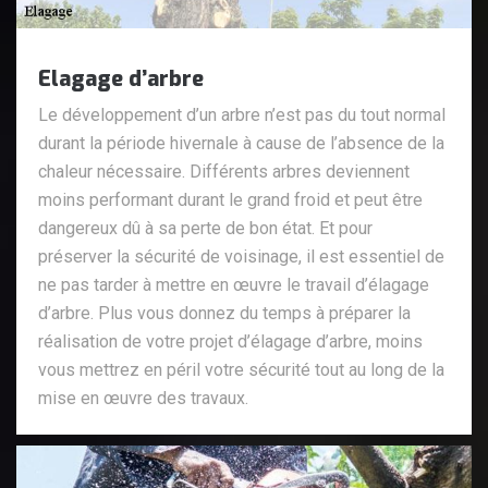
Elagage d’arbre
Le développement d’un arbre n’est pas du tout normal
durant la période hivernale à cause de l’absence de la
chaleur nécessaire. Différents arbres deviennent
moins performant durant le grand froid et peut être
dangereux dû à sa perte de bon état. Et pour
préserver la sécurité de voisinage, il est essentiel de
ne pas tarder à mettre en œuvre le travail d’élagage
d’arbre. Plus vous donnez du temps à préparer la
réalisation de votre projet d’élagage d’arbre, moins
vous mettrez en péril votre sécurité tout au long de la
mise en œuvre des travaux.