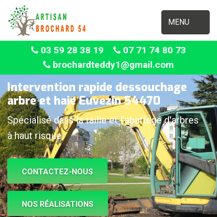
MENU
03 59 28 38 19
07 71 74 80 73
brochardteddy1@gmail.com
Intervention rapide dessouchage
arbre et haie Euvezin 54470
Spécialisé dans la taille et l'abattage d'arbres
à haut risque
CONTACTEZ-NOUS
NOS RÉALISATIONS