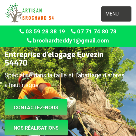
MENU
03 59 28 38 19
07 71 74 80 73
brochardteddy1@gmail.com
Entreprise d'elagage Euvezin
54470
Spécialisé dans la taille et l'abattage d'arbres
à haut risque
CONTACTEZ-NOUS
NOS RÉALISATIONS