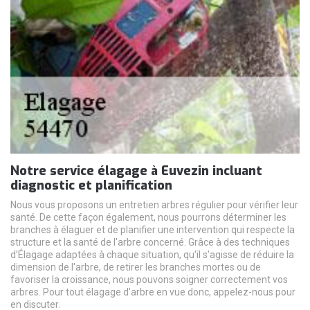
Notre service élagage à Euvezin incluant
diagnostic et planification
Nous vous proposons un entretien arbres régulier pour vérifier leur
santé. De cette façon également, nous pourrons déterminer les
branches à élaguer et de planifier une intervention qui respecte la
structure et la santé de l'arbre concerné. Grâce à des techniques
d’Élagage adaptées à chaque situation, qu'il s'agisse de réduire la
dimension de l'arbre, de retirer les branches mortes ou de
favoriser la croissance, nous pouvons soigner correctement vos
arbres. Pour tout élagage d'arbre en vue donc, appelez-nous pour
en discuter.