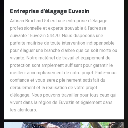
Entreprise d’élagage Euvezin
Artisan Brochard 54 est une entreprise d’élagage
professionnelle et experte trouvable à l’adresse
suivante : Euvezin 54470. Nous disposons une
parfaite maitrise de toute intervention indispensable
pour élaguer une branche d’arbre que ce soit morte ou
vivante. Notre matériel de travail et équipement de
protection sont amplement suffisant pour garantir le
meilleur accomplissement de notre projet. Faite-nous
confiance et vous serez pleinement satisfait du
déroulement et la réalisation de votre projet
d’élagage. Nous pouvons travailler pour tous ceux qui
vivent dans la région de Euvezin et également dans
les alentours.