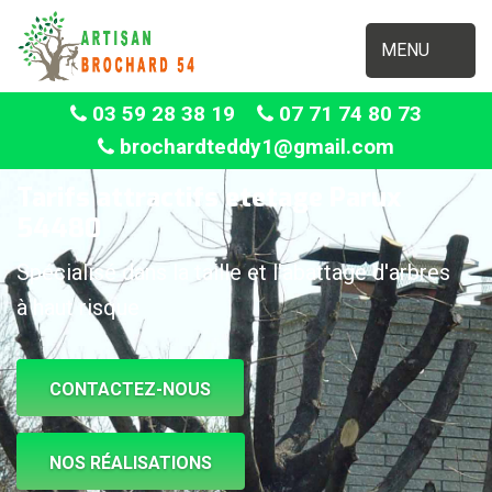
MENU
03 59 28 38 19
07 71 74 80 73
brochardteddy1@gmail.com
Tarifs attractifs etetage Parux
54480
Spécialisé dans la taille et l'abattage d'arbres
à haut risque
CONTACTEZ-NOUS
NOS RÉALISATIONS