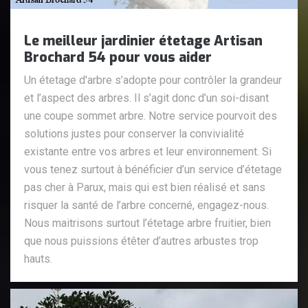
Le meilleur jardinier étetage Artisan
Brochard 54 pour vous aider
Un étetage d'arbre s’adopte pour contrôler la grandeur
et l’aspect des arbres. Il s’agit donc d’un soi-disant
une coupe sommet arbre. Notre service pourvoit des
solutions justes pour conserver la convivialité
existante entre vos arbres et leur environnement. Si
vous tenez surtout à bénéficier d’un service d’étetage
pas cher à Parux, mais qui est bien réalisé et sans
risquer la santé de l’arbre concerné, engagez-nous.
Nous maitrisons surtout l’étetage arbre fruitier, bien
que nous puissions étêter d’autres arbustes trop
hauts.