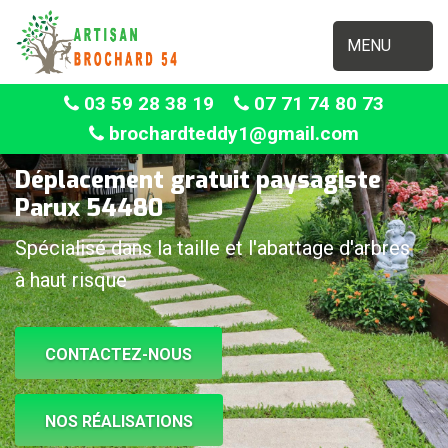
MENU
03 59 28 38 19
07 71 74 80 73
brochardteddy1@gmail.com
Déplacement gratuit paysagiste
Parux 54480
Spécialisé dans la taille et l'abattage d'arbres
à haut risque
CONTACTEZ-NOUS
NOS RÉALISATIONS