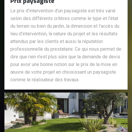
Prix paysagiste
Le prix d’intervention d’un paysagiste est très varié
selon des différents critères comme le type et l’état
du terrain ou bien du jardin, la dimension et l’accès du
lieu d’intervention, la nature du projet et les résultats
attendus par les clients et aussi la réputation
professionnelle du prestataire. Ce qui nous permet de
dire que rien n’est plus sûre que la demande de devis
pour avoir une bonne notion sur le prix de la mise en
œuvre de votre projet en choisissant un paysagiste
comme le réalisateur des travaux.