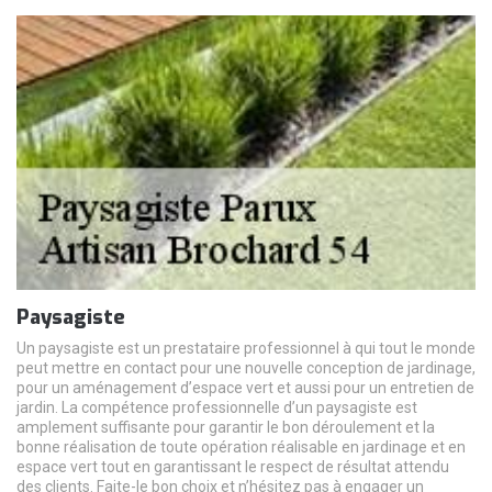
Paysagiste
Un paysagiste est un prestataire professionnel à qui tout le monde
peut mettre en contact pour une nouvelle conception de jardinage,
pour un aménagement d’espace vert et aussi pour un entretien de
jardin. La compétence professionnelle d’un paysagiste est
amplement suffisante pour garantir le bon déroulement et la
bonne réalisation de toute opération réalisable en jardinage et en
espace vert tout en garantissant le respect de résultat attendu
des clients. Faite-le bon choix et n’hésitez pas à engager un