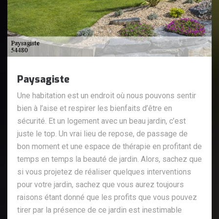
Paysagiste
Une habitation est un endroit où nous pouvons sentir
bien à l’aise et respirer les bienfaits d’être en
sécurité. Et un logement avec un beau jardin, c’est
juste le top. Un vrai lieu de repose, de passage de
bon moment et une espace de thérapie en profitant de
temps en temps la beauté de jardin. Alors, sachez que
si vous projetez de réaliser quelques interventions
pour votre jardin, sachez que vous aurez toujours
raisons étant donné que les profits que vous pouvez
tirer par la présence de ce jardin est inestimable